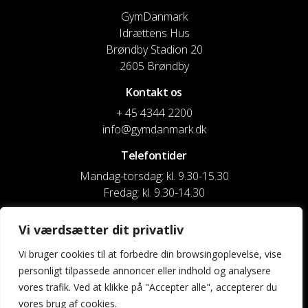
GymDanmark
Idrættens Hus
Brøndby Stadion 20
2605 Brøndby
Kontakt os
+ 45 4344 2200
info@gymdanmark.dk
Telefontider
Mandag-torsdag: kl. 9.30-15.30
Fredag: kl. 9.30-14.30
CVR nr. 20916818
Vi værdsætter dit privatliv
Reg. & Kontonr.: 4180 3119119022
Vi bruger cookies til at forbedre din browsingoplevelse, vise
personligt tilpassede annoncer eller indhold og analysere
Privatlivspolitik og cookies
vores trafik. Ved at klikke på "Accepter alle", accepterer du
vores brug af cookies.
Shortcuts