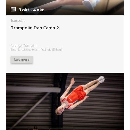
3 okt - 4 okt
3 okt - 4 okt
Trampolin
Trampolin Dan Camp 2
Arrangør Trampolin
Sted: Idrættens Hus – Roskilde (RiBen)
Læs mere