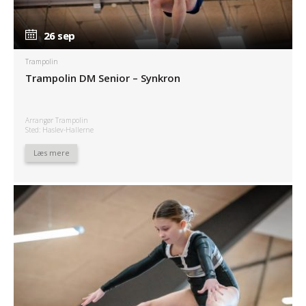
26 sep
26 sep
Trampolin
Trampolin DM Senior – Synkron
Arrangør Trampolin
Sted: Haslev-Hallerne
Læs mere