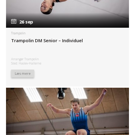
26 sep
26 sep
Trampolin
Trampolin DM Senior – Individuel
Arrangør Trampolin
Sted: Haslev-Hallerne
Læs mere