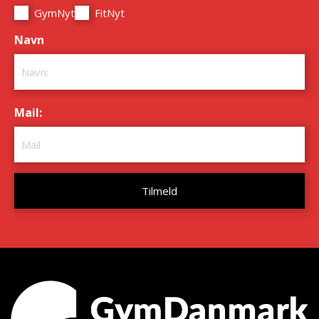
GymNyt
FitNyt
Navn
*
Mail:
*