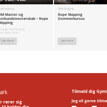
ope Skipping
Rope Skipping
DM Master og
Rope Skipping
Forbundsmesterskab – Rope
Dommerkursus
Skipping
rrangør Rope Skipping
ted: Højby Hallen
Læs mere
Læs mere
ark
Tilmeld dig Gym
Jeg vil gerne tilm
r rører sig
 Vi holder dig