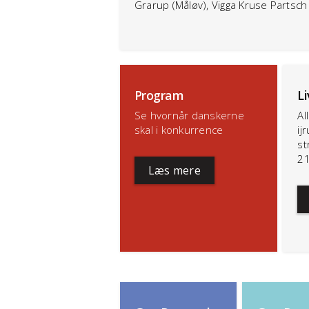
Grarup (Måløv), Vigga Kruse Partsch
Program
L
Se hvornår danskerne
Al
skal i konkurrence
ij
st
21
Læs mere