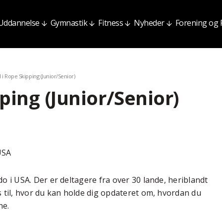
Uddannelse
Gymnastik
Fitness
Nyheder
Forening og
 i Rope Skipping (Junior/Senior)
ping (Junior/Senior)
USA
o i USA. Der er deltagere fra over 30 lande, heriblandt
 til, hvor du kan holde dig opdateret om, hvordan du
ne.