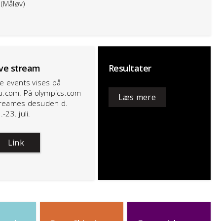
 (Måløv)
ive stream
Resultater
le events vises på
ru.com. På olympics.com
Læs mere
reames desuden d.
.-23. juli.
Link