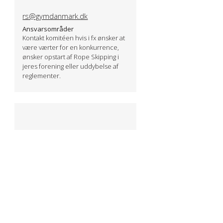
rs@gymdanmark.dk
Ansvars­områder
Kontakt komitéen hvis i fx ønsker at
være værter for en konkurrence,
ønsker opstart af Rope Skipping i
jeres forening eller uddybelse af
reglementer.