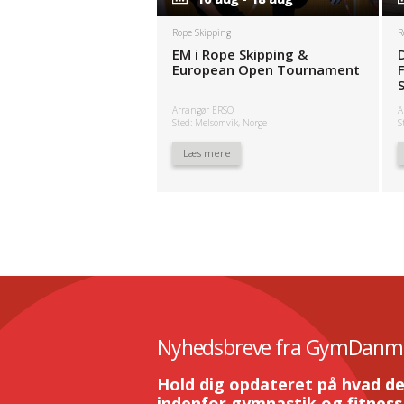
Rope Skipping
R
EM i Rope Skipping &
European Open Tournament
Arrangør ERSO
A
Sted: Melsomvik, Norge
S
Læs mere
Nyhedsbreve fra GymDanm
Hold dig opdateret på hvad de
indenfor gymnastik og fitness.