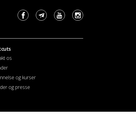
tcuts
akt os
nder
nnelse og kurser
der og presse