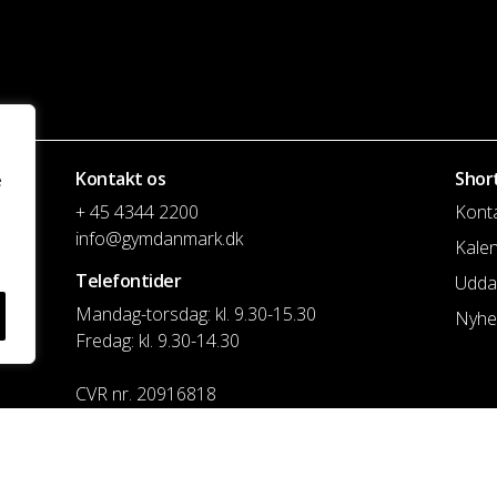
Kontakt os
Shor
e
+ 45 4344 2200
Kont
info@gymdanmark.dk
Kale
Telefontider
Udda
Mandag-torsdag: kl. 9.30-15.30
Nyhe
Fredag: kl. 9.30-14.30
CVR nr. 20916818
Reg. & Kontonr.: 4180 3119119022
Privatlivspolitik og cookies