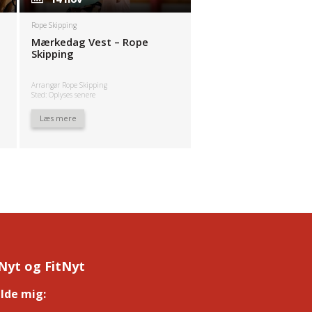
Rope Skipping
Mærkedag Vest – Rope
Skipping
Arrangør Rope Skipping
Sted: Oplyses senere
Læs mere
Nyt og FitNyt
elde mig:
*