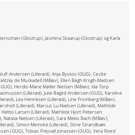
tenschøn (Glostrup), Jasmina Skaarup (Glostrup) og Karla
ulf-Andersen (Lillerød), Anja Byskov (GUG), Cecilie
alitzky de Muckadell (Måløv), Ellen Bøgh Krogh-Madsen
(GUG), Herdis-Marie Møller Nielsen (Måløv), Ida Torp
smussen (Lillerød), Julie Bøgild Andersen (GUG), Karoline
illerød), Lea Henriksen (Lillerød), Line Fromberg (Måløv),
sholt (Lillerød), Marcus Lu-Nielsen (Lillerød), Mathilde
elbo Larsen (Lillerød), Mathilde Hjort Petersen
, Natalia Nielsen (Lillerød), Sara Mekis Bach (Måløv),
(Lillerød), Simon Meincke (Lillerød), Stine Strandbæk
ssen (GUG), Tobias Freyvall Jonassen (GUG), Vera Roed