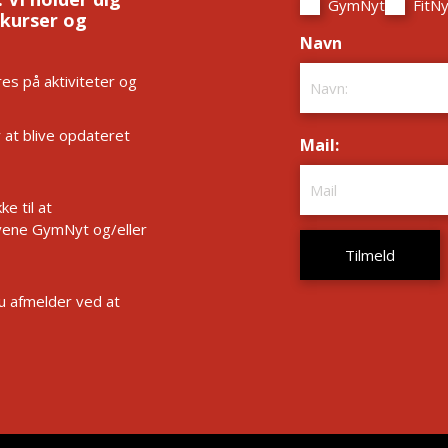
GymNyt
FitNy
 kurser og
Navn
*
es på aktiviteter og
r at blive opdateret
Mail:
*
e til at
ene GymNyt og/eller
Du afmelder ved at