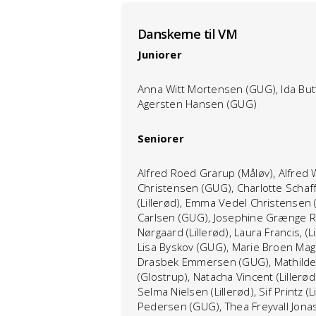
Danskerne til VM
Juniorer
Anna Witt Mortensen (GUG), Ida But
Agersten Hansen (GUG)
Seniorer
Alfred Roed Grarup (Måløv), Alfred W
Christensen (GUG), Charlotte Schaff
(Lillerød), Emma Vedel Christensen 
Carlsen (GUG), Josephine Grænge Ra
Nørgaard (Lillerød), Laura Francis, (L
Lisa Byskov (GUG), Marie Broen Mager
Drasbek Emmersen (GUG), Mathilde H
(Glostrup), Natacha Vincent (Lillerød)
Selma Nielsen (Lillerød), Sif Printz 
Pedersen (GUG), Thea Freyvall Jona