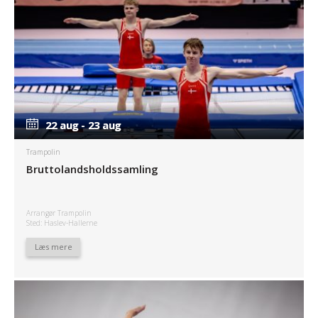
22 aug - 23 aug
22 aug - 23 aug
Trampolin
Bruttolandsholdssamling
Arrangør Trampolin
Sted: Haslev-Hallerne
Læs mere