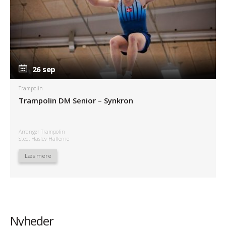
26 sep
26 sep
Trampolin
Trampolin DM Senior – Synkron
Arrangør Trampolin
Sted: Haslev-Hallerne
Læs mere
Nyheder