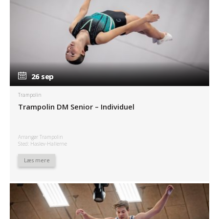
26 sep
26 sep
Trampolin
Trampolin DM Senior – Individuel
Arrangør Trampolin
Sted: Haslev-Hallerne
Læs mere