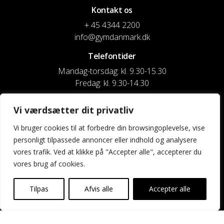
Kontakt os
+ 45 4344 2200
info@gymdanmark.dk
Telefontider
Mandag-torsdag: kl. 9.30-15.30
Fredag: kl. 9.30-14.30
CVR nr. 20916818
Vi værdsætter dit privatliv
Reg. & Kontonr.: 4180 3119119022
Vi bruger cookies til at forbedre din browsingoplevelse, vise
personligt tilpassede annoncer eller indhold og analysere
Privatlivspolitik og cookies
vores trafik. Ved at klikke på "Accepter alle", accepterer du
vores brug af cookies.
Shortcuts
Kontakt os
Tilpas
Afvis alle
Accepter alle
Kalender
Uddannelse og kurser