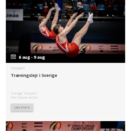
6 aug - 9 aug
6 aug - 9 aug
Trampolin
Træningslejr i Sverige
Arrangør Trampolin
Sted: Oplyses senere
Læs mere