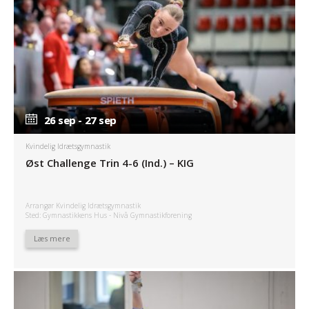
26 sep - 27 sep
26 sep - 27 sep
Kvindelig Idrætsgymnastik
Øst Challenge Trin 4-6 (Ind.) – KIG
Arrangør Kvindelig Idrætsgymnastik
Sted: Gymnastikkens Hus - Nivå Gymnastikforening
Læs mere