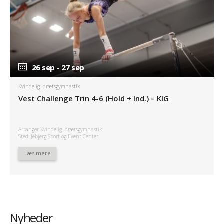
26 sep - 27 sep
26 sep - 27 sep
Kvindelig Idrætsgymnastik
Vest Challenge Trin 4-6 (Hold + Ind.) – KIG
Arrangør Kvindelig Idrætsgymnastik
Sted: Jebjerg Sport og Event Center
Læs mere
Nyheder