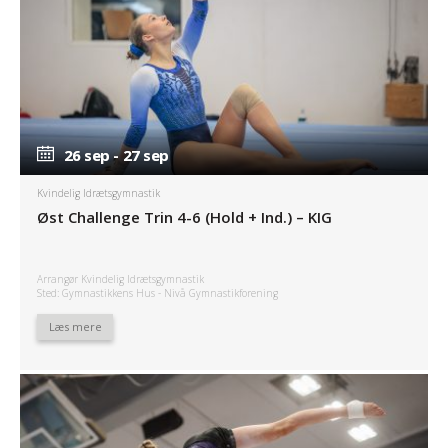
26 sep - 27 sep
26 sep - 27 sep
Kvindelig Idrætsgymnastik
Øst Challenge Trin 4-6 (Hold + Ind.) – KIG
Arrangør Kvindelig Idrætsgymnastik
Sted: Gymnastikkens Hus - Nivå Gymnastikforening
Læs mere