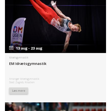
13 aug - 23 aug
13 aug - 23 aug
Idrætsgymnastik
EM Idrætsgymnastik
Arrangør Idrætsgymnastik
Sted: Zagreb, Kroatien
Læs mere