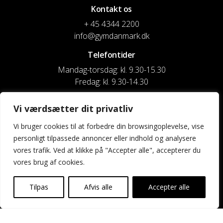
Kontakt os
+ 45 4344 2200
info@gymdanmark.dk
Telefontider
Mandag-torsdag: kl. 9.30-15.30
Fredag: kl. 9.30-14.30
CVR nr. 20916818
Vi værdsætter dit privatliv
Reg. & Kontonr.: 4180 3119119022
Vi bruger cookies til at forbedre din browsingoplevelse, vise
personligt tilpassede annoncer eller indhold og analysere
Privatlivspolitik og cookies
vores trafik. Ved at klikke på "Accepter alle", accepterer du
vores brug af cookies.
Shortcuts
Kontakt os
Tilpas
Afvis alle
Accepter alle
Kalender
Uddannelse og kurser