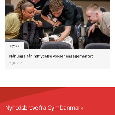
Nyhed
Når unge får indflydelse vokser engagementet
9. juli 2026
Nyhedsbreve fra GymDanmark