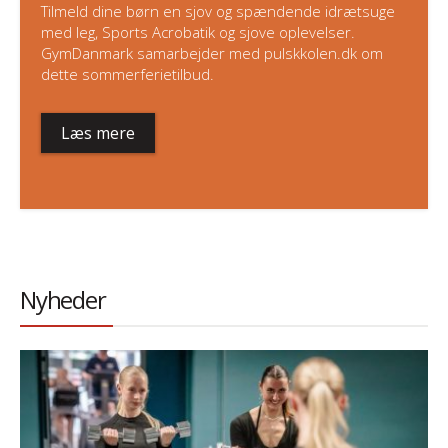
Tilmeld dine børn en sjov og spændende idrætsuge
med leg, Sports Acrobatik og sjove oplevelser.
GymDanmark samarbejder med pulskkolen.dk om
dette sommerferietilbud.
Læs mere
Nyheder