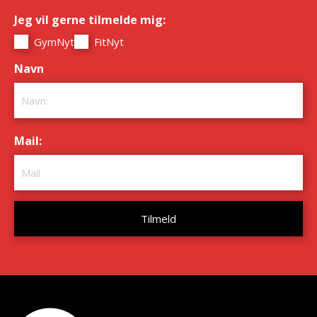
Jeg vil gerne tilmelde mig:
*
GymNyt
FitNyt
Navn
*
Mail:
*