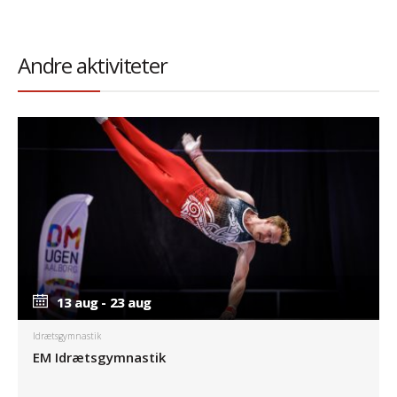
Andre aktiviteter
13 aug - 23 aug
13 aug - 23 aug
Idrætsgymnastik
EM Idrætsgymnastik