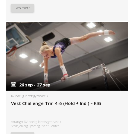
Læs mere
26 sep - 27 sep
26 sep - 27 sep
Kvindelig Idrætsgymnastik
Vest Challenge Trin 4-6 (Hold + Ind.) – KIG
Arrangør Kvindelig Idrætsgymnastik
Sted: Jebjerg Sport og Event Center