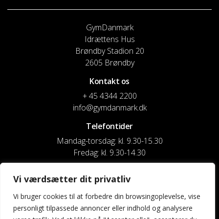
GymDanmark
Idrættens Hus
Brøndby Stadion 20
2605 Brøndby
Kontakt os
+ 45 4344 2200
info@gymdanmark.dk
Telefontider
Mandag-torsdag: kl. 9.30-15.30
Fredag: kl. 9.30-14.30
CVR nr. 20916818
Vi værdsætter dit privatliv
Reg. & Kontonr.: 4180 3119119022
Vi bruger cookies til at forbedre din browsingoplevelse, vise
personligt tilpassede annoncer eller indhold og analysere
Privatlivspolitik og cookies