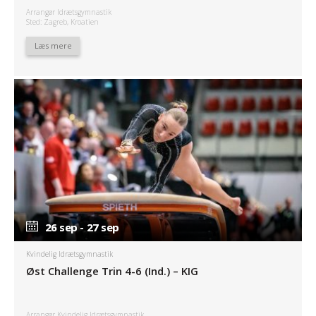
Arrangør Idrætsgymnastik
Sted: Zagreb, Kroatien
Læs mere
26 sep - 27 sep
26 sep - 27 sep
Kvindelig Idrætsgymnastik
Øst Challenge Trin 4-6 (Ind.) – KIG
Arrangør Kvindelig Idrætsgymnastik