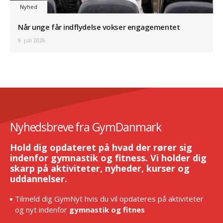
Nyhed
Når unge får indflydelse vokser engagementet
9. juli 2026
Nyhedsbreve fra GymDanmark
Hold dig opdateret på hvad der rører sig
indenfor gymnastik og fitness. Vi holder dig
skarp på aktiviteter, nyheder, kurser og
uddannelser.
Tilmeld dig GymNyt hvis du vil opdateres på aktiviteter
og nyt indenfor
gymnastik og fitnes