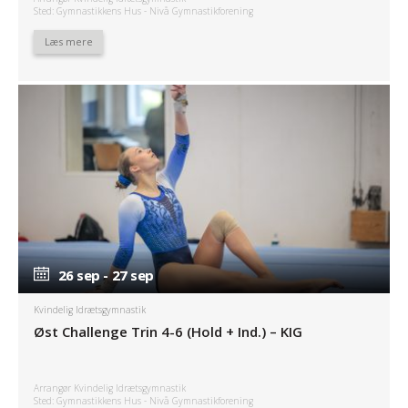
Sted: Gymnastikkens Hus - Nivå Gymnastikforening
Læs mere
26 sep - 27 sep
26 sep - 27 sep
Kvindelig Idrætsgymnastik
Øst Challenge Trin 4-6 (Hold + Ind.) – KIG
Arrangør Kvindelig Idrætsgymnastik
Sted: Gymnastikkens Hus - Nivå Gymnastikforening