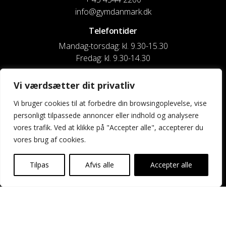
info@gymdanmark.dk
Telefontider
Mandag-torsdag: kl. 9.30-15.30
Fredag: kl. 9.30-14.30
CVR nr. 20916818
Vi værdsætter dit privatliv
Reg. & Kontonr.: 4180 3119119022
Vi bruger cookies til at forbedre din browsingoplevelse, vise
personligt tilpassede annoncer eller indhold og analysere
Privatlivspolitik og cookies
vores trafik. Ved at klikke på "Accepter alle", accepterer du
vores brug af cookies.
Shortcuts
Kontakt os
Tilpas
Afvis alle
Accepter alle
Kalender
Uddannelse og kurser
Nyheder og presse