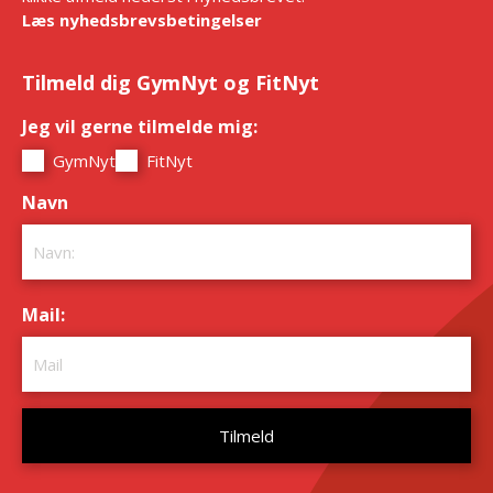
Læs nyhedsbrevsbetingelser
Tilmeld dig GymNyt og FitNyt
Jeg vil gerne tilmelde mig:
*
GymNyt
FitNyt
Navn
*
Mail:
*