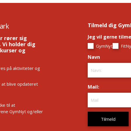
ark
Tilmeld dig Gym
Jeg vil gerne tilm
r rører sig
 Vi holder dig
GymNyt
FitNy
 kurser og
Navn
*
es på aktiviteter og
r at blive opdateret
Mail:
*
e til at
ene GymNyt og/eller