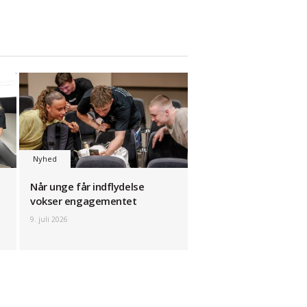
Nyhed
Når unge får indflydelse
vokser engagementet
9. juli 2026