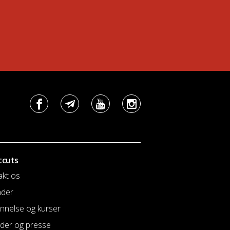
tcuts
akt os
nder
nnelse og kurser
der og presse