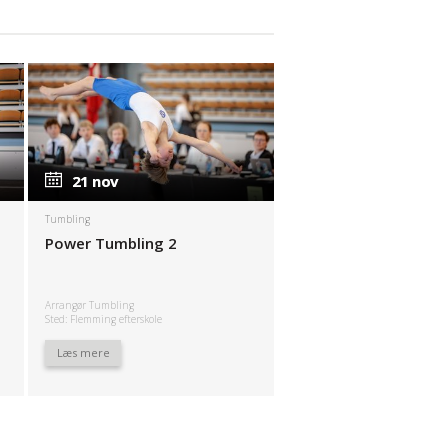
21 nov
21 nov
Tumbling
Power Tumbling 2
Arrangør Tumbling
Sted: Flemming efterskole
Læs mere