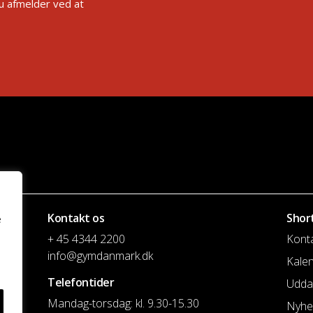
Du afmelder ved at
Kontakt os
Shor
e
+ 45 4344 2200
Kont
info@gymdanmark.dk
Kale
Telefontider
Udda
Mandag-torsdag: kl. 9.30-15.30
Nyhe