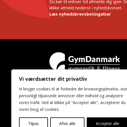
Du kan til enhver tid afmelde dig igen. 
klikke afmeld nederst i nyhedsbrevet.
Læs nyhedsbrevsbetingelser
Vi værdsætter dit privatliv
GymDanmark
Vi bruger cookies til at forbedre din browsingoplevelse, vis
Idrættens Hus
personligt tilpassede annoncer eller indhold og analysere
Brøndby Stadion 20
vores trafik. Ved at klikke på "Accepter alle", accepterer du
2605 Brøndby
vores brug af cookies.
Tilpas
Afvis alle
Accepter alle