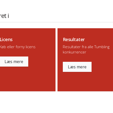
et i
Licens
Resultater
Køb eller forny licens
Resultater fra alle Tumbling
konkurrencer
Læs mere
Læs mere