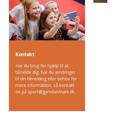
Kontakt
Har du brug for hjælp til at
tilmelde dig, har du ændringer
til din tilmelding eller behov for
mere information, så kontakt
os på sport@gymdanmark.dk