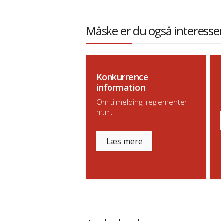
Måske er du også interesser
Konkurrence
information
Om tilmelding, reglementer
m.m.
Læs mere