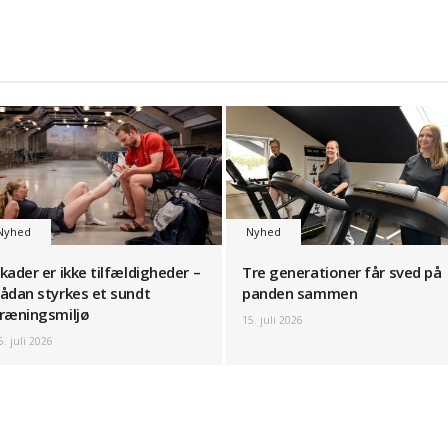
Nyhed
Nyhed
kader er ikke tilfældigheder –
Tre generationer får sved på
ådan styrkes et sundt
panden sammen
ræningsmiljø
15. juli 2026
6. juli 2026