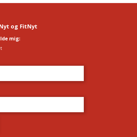
Nyt og FitNyt
elde mig:
*
t