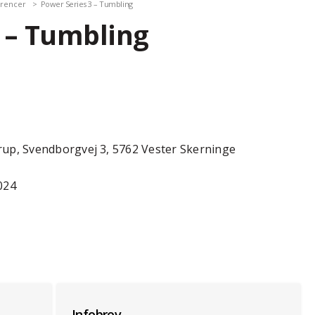
rencer
Power Series 3 – Tumbling
 – Tumbling
rup, Svendborgvej 3, 5762 Vester Skerninge
024
Infobrev