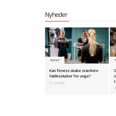
Nyheder
Nyhed
Kan fitness skabe stærkere
S
fællesskaber for unge?
s
t
22. juli 2026
1