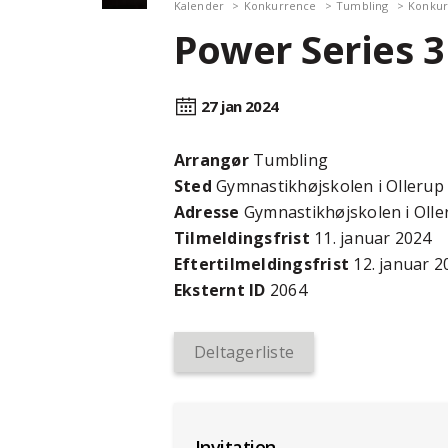
Kalender
Konkurrence
Tumbling
Konkur
Power Series 3
27 jan
2024
Arrangør
Tumbling
Sted
Gymnastikhøjskolen i Ollerup
Adresse
Gymnastikhøjskolen i Olle
Tilmeldingsfrist
11. januar 2024
Efter­tilmeldings­frist
12. januar 2
Eksternt ID
2064
Deltagerliste
Invitation