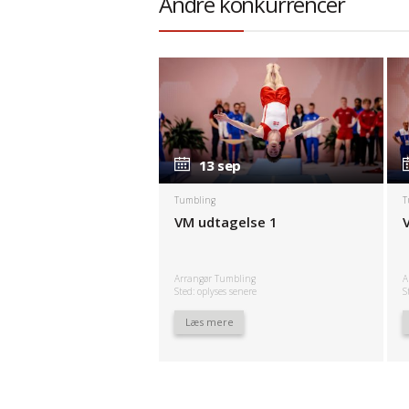
Andre konkurrencer
13 sep
13 sep
Tumbling
T
VM udtagelse 1
Arrangør Tumbling
A
Sted: oplyses senere
S
Læs mere