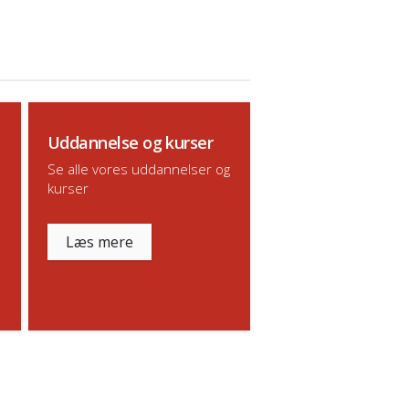
Uddannelse og kurser
Se alle vores uddannelser og
kurser
Læs mere