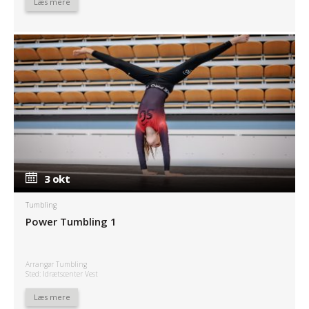
Læs mere
3 okt
3 okt
Tumbling
Power Tumbling 1
Arrangør Tumbling
Sted: Idrætscenter Vest
Læs mere