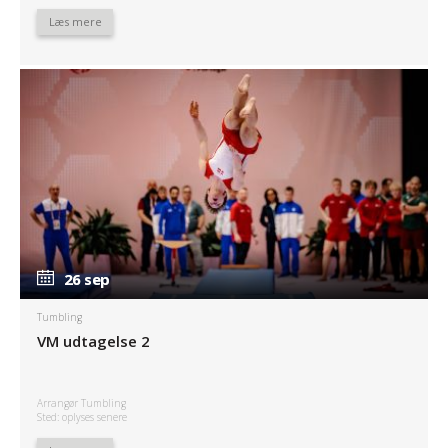
Læs mere
26 sep
26 sep
Tumbling
VM udtagelse 2
Arrangør Tumbling
Sted: oplyses senere