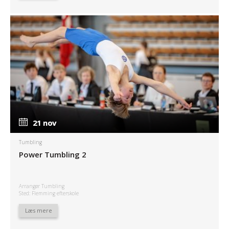
21 nov
21 nov
Tumbling
Power Tumbling 2
Arrangør Tumbling
Sted: Flemming efterskole
Læs mere