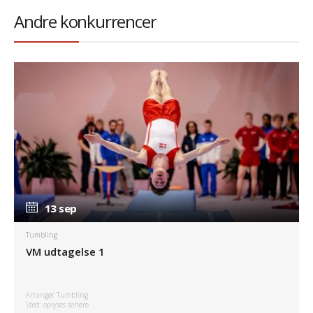
Andre konkurrencer
13 sep
13 sep
Tumbling
VM udtagelse 1
Arrangør Tumbling
Sted: oplyses senere