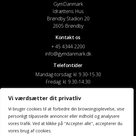
GymDanmark
Idrættens Hus
Brøndby Stadion 20
2605 Brøndby
Kontakt os
+ 45 4344 2200
info@gymdanmark.dk
Telefontider
Mandag-torsdag: kl. 9.30-15.30
Fredag: kl. 9.30-14.30
CVR nr. 20916818
Vi værdsætter dit privatliv
Reg. & Kontonr.: 4180 3119119022
Vi bruger cookies til at forbedre din browsingoplevelse, vise
personligt tilpassede annoncer eller indhold og analysere
Privatlivspolitik og cookies
vores trafik. Ved at klikke på "Accepter alle", accepterer du
vores brug af cookies.
Shortcuts