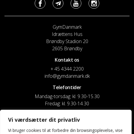
GymDanmark
Idrættens Hus
Brøndby Stadion 20
2605 Brøndby
Kontakt os
+ 45 4344 2200
info@gymdanmark.dk
Telefontider
Mandag-torsdag: kl. 9.30-15.30
Fredag: kl. 9.30-14.30
CVR nr. 20916818
Vi værdsætter dit privatliv
Reg. & Kontonr.: 4180 3119119022
Vi bruger cookies til at forbedre din browsingoplevelse, vise