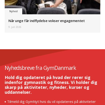
Nyhed
Når unge får indflydelse vokser engagementet
9. juli 2026
Nyhedsbreve fra GymDanmark
Hold dig opdateret på hvad der rører sig
indenfor gymnastik og fitness. Vi holder dig
skarp på aktiviteter, nyheder, kurser og
uddannelser.
Tilmeld dig GymNyt hvis du vil opdateres på aktiviteter