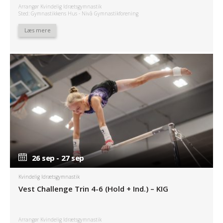
Arrangør Kvindelig Idrætsgymnastik
Sted: Gymnastikkens Hus - Nivå Gymnastikforening
Læs mere
26 sep - 27 sep
26 sep - 27 sep
Kvindelig Idrætsgymnastik
Vest Challenge Trin 4-6 (Hold + Ind.) – KIG
Arrangør Kvindelig Idrætsgymnastik