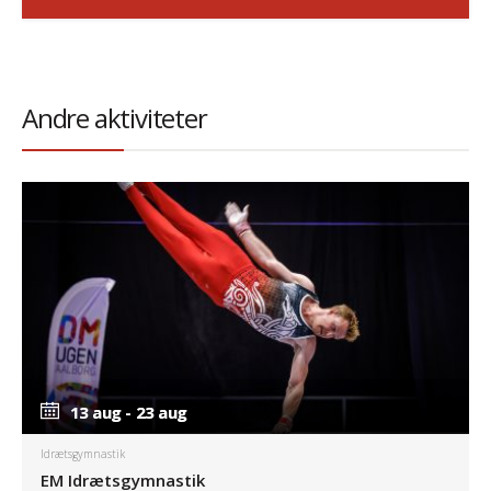
Andre aktiviteter
13 aug - 23 aug
13 aug - 23 aug
Idrætsgymnastik
EM Idrætsgymnastik