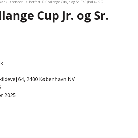
Konkurrencer
Perfect 10 Challange Cup Jr. og Sr. CoP (Ind.) – KIG
lange Cup Jr. og Sr.
G
ik
kildevej 64, 2400 København NV
5
r 2025