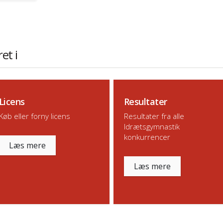
et i
Licens
Resultater
Køb eller forny licens
Resultater fra alle
Idrætsgymnastik
konkurrencer
Læs mere
Læs mere