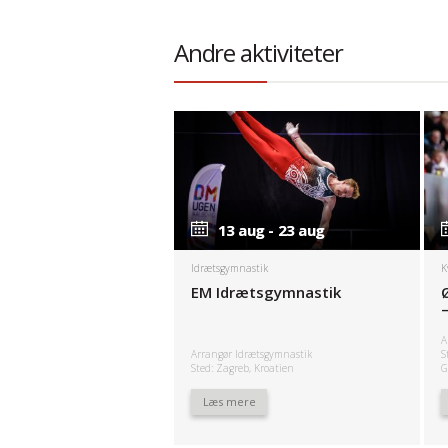
Andre aktiviteter
13 aug - 23 aug
13 aug - 23 aug
Idrætsgymnastik
K
EM Idrætsgymnastik
A
Arrangør Idrætsgymnastik
S
Sted: Zagreb, Kroatien
G
Læs mere