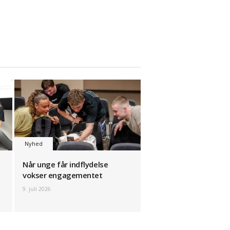
Nyhed
Når unge får indflydelse
vokser engagementet
9. juli 2026