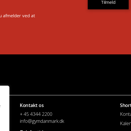
Du afmelder ved at
Kontakt os
Shor
e
+ 45 4344 2200
Kont
info@gymdanmark.dk
Kale