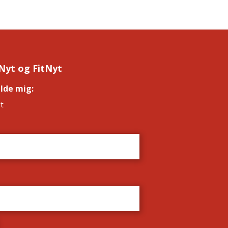
Nyt og FitNyt
elde mig:
*
t