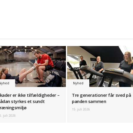
Nyhed
Nyhed
kader er ikke tilfældigheder –
Tre generationer får sved på
ådan styrkes et sundt
panden sammen
ræningsmiljø
15. juli 2026
6. juli 2026