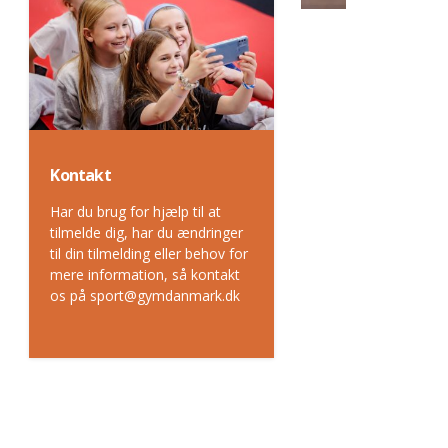
Kontakt
Har du brug for hjælp til at
tilmelde dig, har du ændringer
til din tilmelding eller behov for
mere information, så kontakt
os på sport@gymdanmark.dk