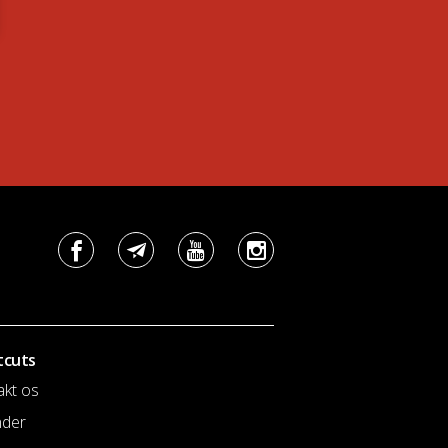
tcuts
akt os
nder