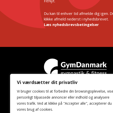
FitNyt.
Du kan til enhver tid afmelde dig igen. 
klikke afmeld nederst i nyhedsbrevet.
Læs nyhedsbrevsbetingelser
Vi værdsætter dit privatliv
GymDanmark
Vi bruger cookies til at forbedre din browsingoplevelse, vis
Idrættens Hus
personligt tilpassede annoncer eller indhold og analysere
Brøndby Stadion 20
vores trafik. Ved at klikke på "Accepter alle", accepterer du
2605 Brøndby
vores brug af cookies.