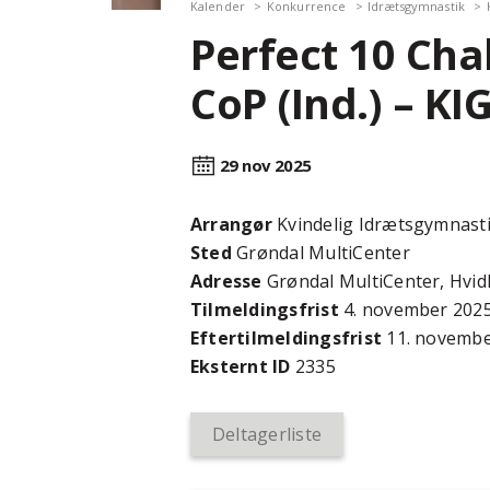
Kalender
Konkurrence
Idrætsgymnastik
Perfect 10 Chal
CoP (Ind.) – KI
29 nov
2025
Arrangør
Kvindelig Idrætsgymnast
Sted
Grøndal MultiCenter
Adresse
Grøndal MultiCenter, Hvid
Tilmeldingsfrist
4. november 202
Efter­tilmeldings­frist
11. novembe
Eksternt ID
2335
Deltagerliste