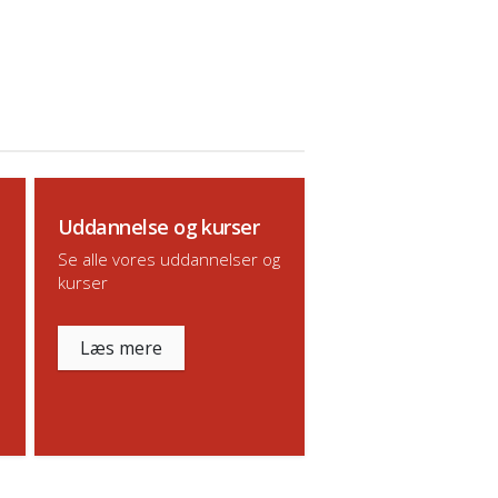
Uddannelse og kurser
Se alle vores uddannelser og
kurser
Læs mere