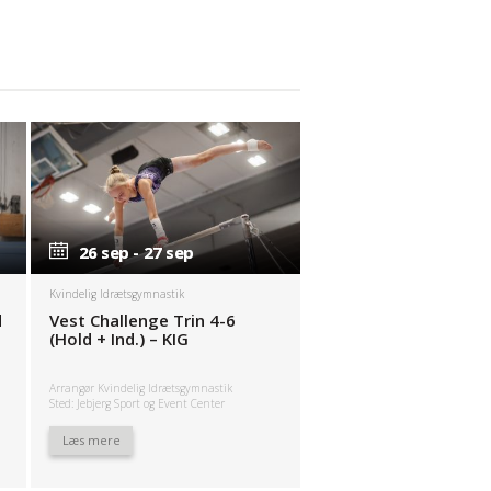
26 sep - 27 sep
26 sep - 27 sep
Kvindelig Idrætsgymnastik
d
Vest Challenge Trin 4-6
(Hold + Ind.) – KIG
Arrangør Kvindelig Idrætsgymnastik
Sted: Jebjerg Sport og Event Center
Læs mere