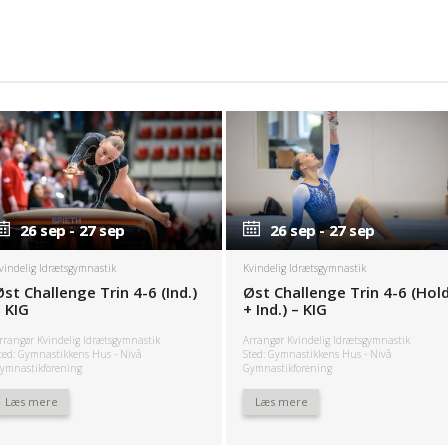
26 sep - 27 sep
26 sep - 27 sep
26 sep - 27 sep
26 sep - 27 sep
vindelig Idrætsgymnastik
Kvindelig Idrætsgymnastik
Øst Challenge Trin 4-6 (Ind.)
Øst Challenge Trin 4-6 (Hol
– KIG
+ Ind.) – KIG
rrangør Kvindelig Idrætsgymnastik
Arrangør Kvindelig Idrætsgymnastik
ted: Gymnastikkens Hus - Nivå
Sted: Gymnastikkens Hus - Nivå
ymnastikforening
Gymnastikforening
Læs mere
Læs mere