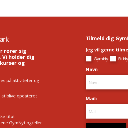
ark
Tilmeld dig Gym
Jeg vil gerne tilm
r rører sig
 Vi holder dig
GymNyt
FitNy
 kurser og
Navn
*
es på aktiviteter og
r at blive opdateret
Mail:
*
e til at
ene GymNyt og/eller