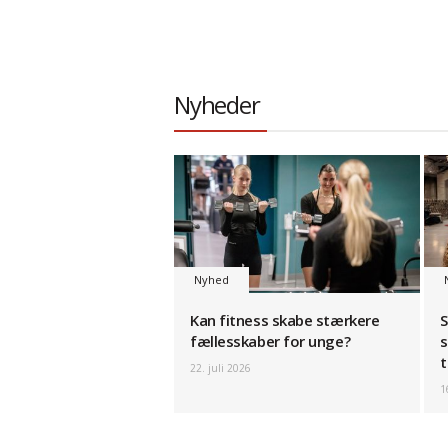
Nyheder
Nyhed
Kan fitness skabe stærkere
S
fællesskaber for unge?
s
t
22. juli 2026
1