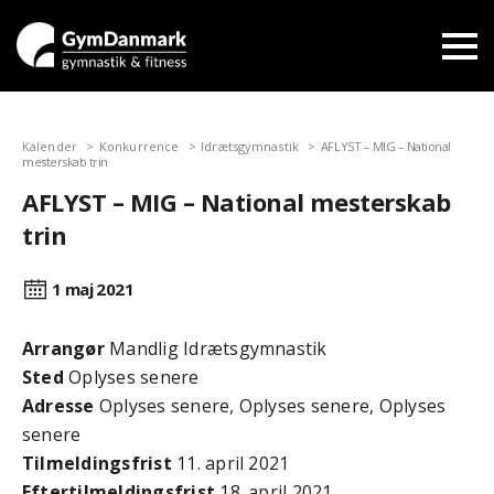
Kalender
Konkurrence
Idrætsgymnastik
AFLYST – MIG – National
mesterskab trin
AFLYST – MIG – National mesterskab
trin
1 maj
2021
Arrangør
Mandlig Idrætsgymnastik
Sted
Oplyses senere
Adresse
Oplyses senere, Oplyses senere, Oplyses
senere
Tilmeldingsfrist
11. april 2021
Efter­tilmeldings­frist
18. april 2021