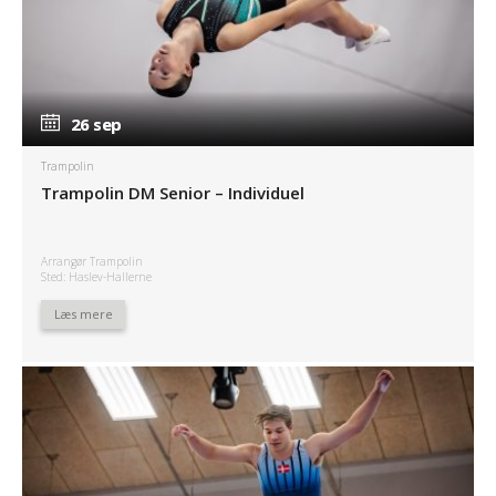
26 sep
26 sep
Trampolin
Trampolin DM Senior – Individuel
Arrangør Trampolin
Sted: Haslev-Hallerne
Læs mere