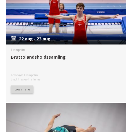
22 aug - 23 aug
22 aug - 23 aug
Trampolin
Bruttolandsholdssamling
Arrangør Trampolin
Sted: Haslev-Hallerne
Læs mere