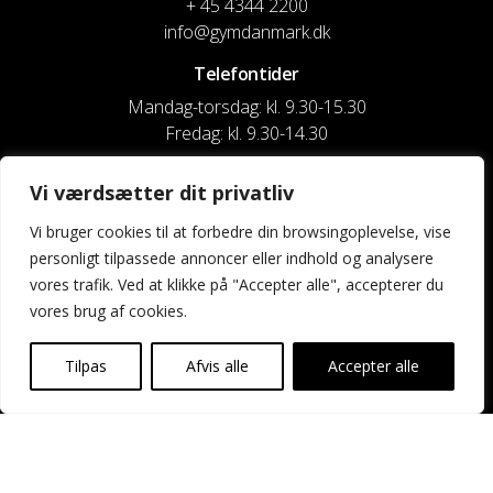
+ 45 4344 2200
info@gymdanmark.dk
Telefontider
Mandag-torsdag: kl. 9.30-15.30
Fredag: kl. 9.30-14.30
CVR nr. 20916818
Vi værdsætter dit privatliv
Reg. & Kontonr.: 4180 3119119022
Vi bruger cookies til at forbedre din browsingoplevelse, vise
personligt tilpassede annoncer eller indhold og analysere
Privatlivspolitik og cookies
vores trafik. Ved at klikke på "Accepter alle", accepterer du
vores brug af cookies.
Shortcuts
Kontakt os
Tilpas
Afvis alle
Accepter alle
Kalender
Uddannelse og kurser
Nyheder og presse