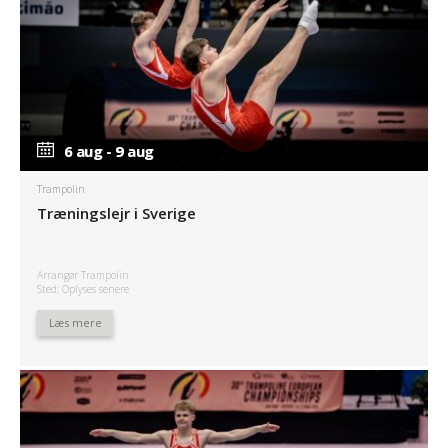
6 aug - 9 aug
6 aug - 9 aug
Trampolin
Træningslejr i Sverige
Arrangør Trampolin
Sted: Oplyses senere
Læs mere