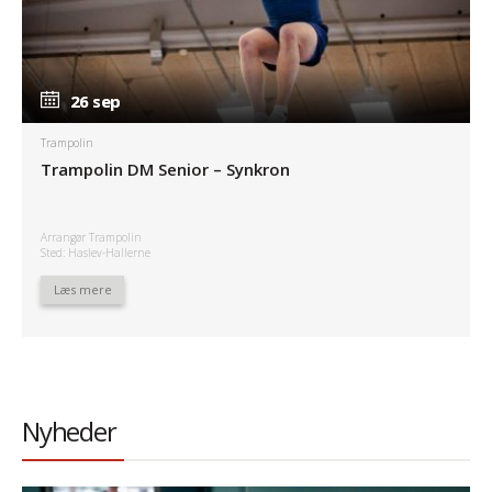
26 sep
26 sep
Trampolin
Trampolin DM Senior – Synkron
Arrangør Trampolin
Sted: Haslev-Hallerne
Læs mere
Nyheder