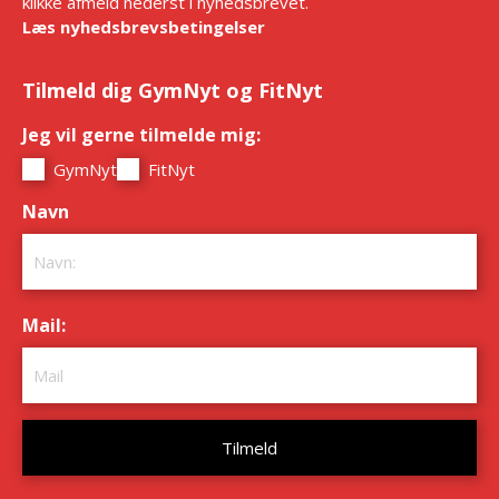
klikke afmeld nederst i nyhedsbrevet.
Læs nyhedsbrevsbetingelser
Tilmeld dig GymNyt og FitNyt
Jeg vil gerne tilmelde mig:
*
GymNyt
FitNyt
Navn
*
Mail:
*