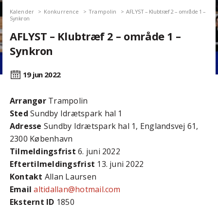
Kalender
Konkurrence
Trampolin
AFLYST – Klubtræf 2 – område 1 –
Synkron
AFLYST – Klubtræf 2 – område 1 –
Synkron
19 jun
2022
Arrangør
Trampolin
Sted
Sundby Idrætspark hal 1
Adresse
Sundby Idrætspark hal 1, Englandsvej 61,
2300 København
Tilmeldingsfrist
6. juni 2022
Efter­tilmeldings­frist
13. juni 2022
Kontakt
Allan Laursen
Email
altidallan@hotmail.com
Eksternt ID
1850