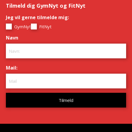
Tilmeld dig GymNyt og FitNyt
Jeg vil gerne tilmelde mig:
*
GymNyt
FitNyt
Navn
*
Mail:
*