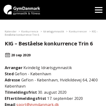
Kalender
Konkurrence
Idrætsgymnastik
Konkurrencer
KIG –
Beståelse konkurrence Trin 6
KIG – Beståelse konkurrence Trin 6
20 sep
2020
Arrangør
Kvindelig Idrætsgymnastik
Sted
Gefion - København
Adresse
Gefion - København, Hvidkildevej 64, 2400
København
Tilmeldingsfrist
30. august 2020
Efter­tilmeldings­frist
17. september 2020
Email
sport@gymdanmark.dk