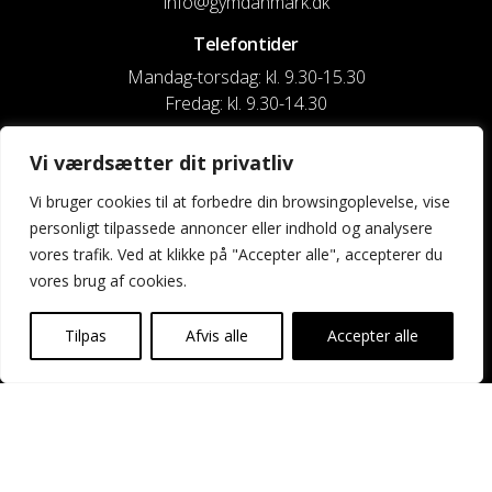
info@gymdanmark.dk
Telefontider
Mandag-torsdag: kl. 9.30-15.30
Fredag: kl. 9.30-14.30
CVR nr. 20916818
Vi værdsætter dit privatliv
Reg. & Kontonr.: 4180 3119119022
Vi bruger cookies til at forbedre din browsingoplevelse, vise
personligt tilpassede annoncer eller indhold og analysere
Privatlivspolitik og cookies
vores trafik. Ved at klikke på "Accepter alle", accepterer du
vores brug af cookies.
Shortcuts
Kontakt os
Tilpas
Afvis alle
Accepter alle
Kalender
Uddannelse og kurser
Nyheder og presse