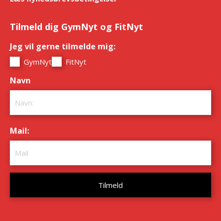
Tilmeld dig GymNyt og FitNyt
Jeg vil gerne tilmelde mig:
*
GymNyt
FitNyt
Navn
*
Mail:
*