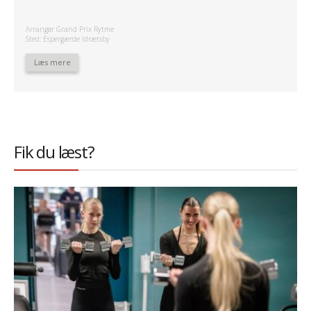
Arrangør Grand Prix Rytme
Sted: Espergærde Idrætsby
Læs mere
Fik du læst?