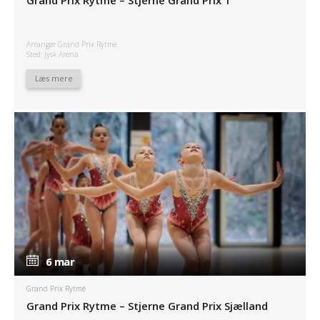
Arrangør Grand Prix Rytme
Sted: Jysk Arena
Læs mere
6 mar
6 mar
Grand Prix Rytme
Grand Prix Rytme – Stjerne Grand Prix Sjælland