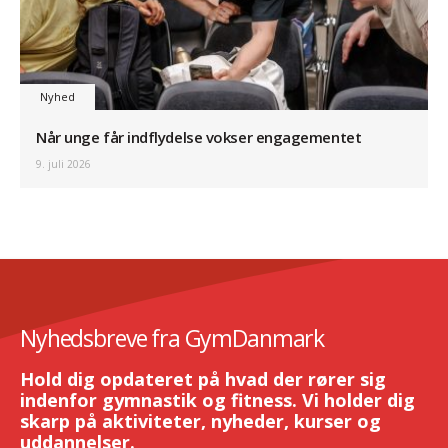
Nyhed
Når unge får indflydelse vokser engagementet
9. juli 2026
Nyhedsbreve fra GymDanmark
Hold dig opdateret på hvad der rører sig
indenfor gymnastik og fitness. Vi holder dig
skarp på aktiviteter, nyheder, kurser og
uddannelser.