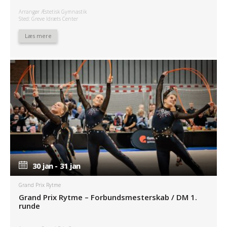
Arrangør Æstetisk Gymnastik
Sted: Greve Idræts Center
Læs mere
30 jan - 31 jan
30 jan - 31 jan
Grand Prix Rytme
Grand Prix Rytme – Forbundsmesterskab / DM 1.
runde