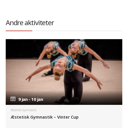
Andre aktiviteter
9 jan - 10 jan
9 jan - 10 jan
Æstetisk Gymnastik
Æstetisk Gymnastik – Vinter Cup