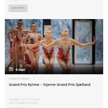
Læs mere
6 mar
6 mar
Grand Prix Rytme
Grand Prix Rytme – Stjerne Grand Prix Sjælland
Arrangør Grand Prix Rytme
Sted: Espergærde Idrætsby