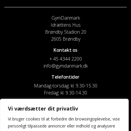
GymDanmark
Idrættens Hus
Brøndby Stadion 20
2605 Brøndby
Kontakt os
+ 45 4344 2200
info@gymdanmark.dk
Telefontider
Mandag-torsdag: kl. 9.30-15.30
Fredag: kl. 9.30-14.30
CVR nr. 20916818
Vi værdsætter dit privatliv
Reg. & Kontonr.: 4180 3119119022
Vi bruger cookies til at forbedre din browsingoplevelse, vise
personligt tilpassede annoncer eller indhold og analysere
Privatlivspolitik og cookies