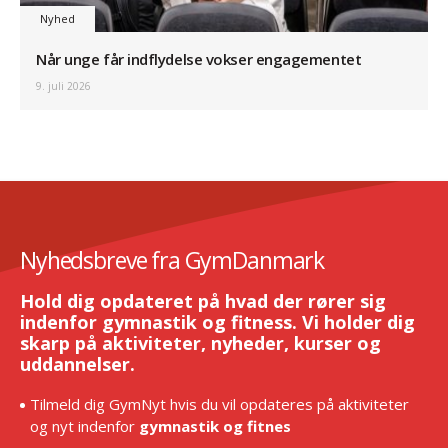
Nyhed
Når unge får indflydelse vokser engagementet
9. juli 2026
Nyhedsbreve fra GymDanmark
Hold dig opdateret på hvad der rører sig
indenfor gymnastik og fitness. Vi holder dig
skarp på aktiviteter, nyheder, kurser og
uddannelser.
Tilmeld dig GymNyt hvis du vil opdateres på aktiviteter
og nyt indenfor
gymnastik og fitnes