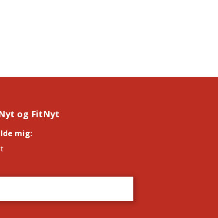
Nyt og FitNyt
elde mig:
*
t