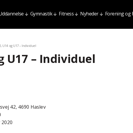
Uddannelse
Gymnastik
Fitness
Nyheder
Forening og
, U14 og U17 – Individuel
 U17 – Individuel
svej 42, 4690 Haslev
0
 2020