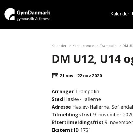
Kalender
Kalender
Konkurrence
Trampolin
DM U12
DM U12, U14 og
21 nov - 22 nov
2020
Arrangør
Trampolin
Sted
Haslev-Hallerne
Adresse
Haslev-Hallerne, Sofiendal
Tilmeldingsfrist
9. november 202
Efter­tilmeldings­frist
9. november
Eksternt ID
1751