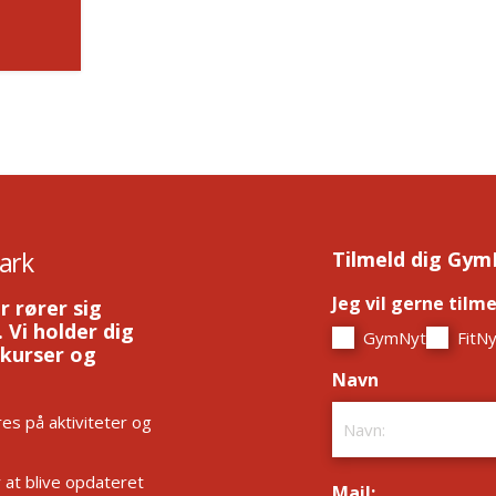
ark
Tilmeld dig Gym
Jeg vil gerne tilm
r rører sig
 Vi holder dig
GymNyt
FitNy
 kurser og
Navn
*
es på aktiviteter og
r at blive opdateret
Mail:
*