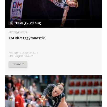
13 aug - 23 aug
13 aug - 23 aug
Idrætsgymnastik
EM Idrætsgymnastik
Arrangør Idrætsgymnastik
Sted: Zagreb, Kroatien
Læs mere