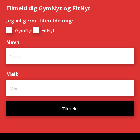
Tilmeld dig GymNyt og FitNyt
Jeg vil gerne tilmelde mig:
*
GymNyt
FitNyt
Navn
*
Mail:
*