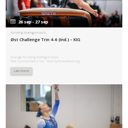
26 sep - 27 sep
26 sep - 27 sep
Kvindelig Idrætsgymnastik
Øst Challenge Trin 4-6 (Ind.) – KIG
Arrangør Kvindelig Idrætsgymnastik
Sted: Gymnastikkens Hus - Nivå Gymnastikforening
Læs mere