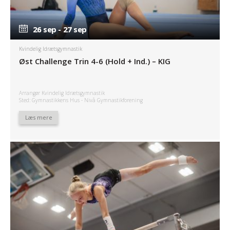
26 sep - 27 sep
26 sep - 27 sep
Kvindelig Idrætsgymnastik
Øst Challenge Trin 4-6 (Hold + Ind.) – KIG
Arrangør Kvindelig Idrætsgymnastik
Sted: Gymnastikkens Hus - Nivå Gymnastikforening
Læs mere