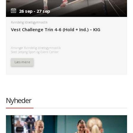
26 sep - 27 sep
26 sep - 27 sep
Kvindelig Idrætsgymnastik
Vest Challenge Trin 4-6 (Hold + Ind.) – KIG
Arrangør Kvindelig Idrætsgymnastik
Sted: Jebjerg Sport og Event Center
Læs mere
Nyheder