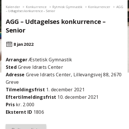
Kalender
Konkurrence
Rytmisk Gymnastik
Konkurrencer
AGG
– Udtagelses konkurrence – Senior
AGG – Udtagelses konkurrence –
Senior
8 jan
2022
Arrangør
Æstetisk Gymnastik
Sted
Greve Idræts Center
Adresse
Greve Idræts Center, Lillevangsvej 88, 2670
Greve
Tilmeldingsfrist
1. december 2021
Efter­tilmeldings­frist
10. december 2021
Pris
kr. 2.000
Eksternt ID
1806