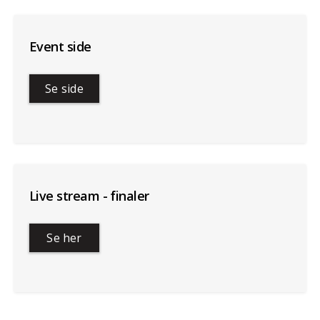
Event side
Se side
Live stream - finaler
Se her