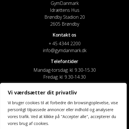
GymDanmark
Idrættens Hus
Brøndby Stadion 20
2605 Brøndby
Kontakt os
+ 45 4344 2200
info@gymdanmark.dk
Telefontider
Mandag-torsdag: kl. 9.30-15.30
Fredag: kl. 9.30-14.30
CVR nr. 20916818
Vi værdsætter dit privatliv
Reg. & Kontonr.: 4180 3119119022
Vi bruger cookies til at forbedre din browsingoplevelse, vise
personligt tilpassede annoncer eller indhold og analysere
Privatlivspolitik og cookies
vores trafik. Ved at klikke på "Accepter alle", accepterer du
vores brug af cookies.
Shortcuts