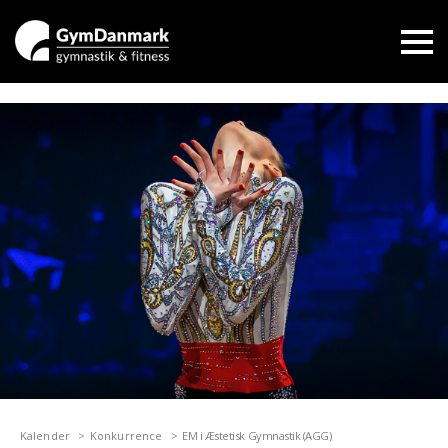
Kalender
Konkurrence
EM i Æstetisk Gymnastik (AGG)