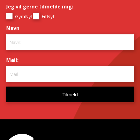
Jeg vil gerne tilmelde mig:
*
GymNyt
FitNyt
Navn
*
Mail:
*