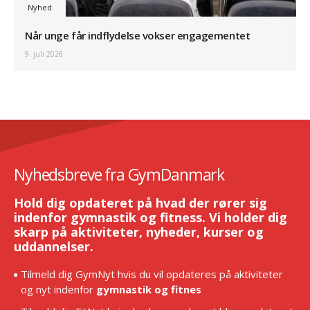
Nyhed
Når unge får indflydelse vokser engagementet
9. juli 2026
Nyhedsbreve fra GymDanmark
Hold dig opdateret på hvad der rører sig
indenfor gymnastik og fitness. Vi holder dig
skarp på aktiviteter, nyheder, kurser og
uddannelser.
Tilmeld dig GymNyt hvis du vil opdateres på aktiviteter
og nyt indenfor
gymnastik og fitnes