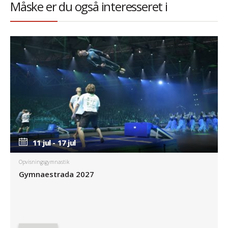
Måske er du også interesseret i
11 jul - 17 jul
11 jul - 17 jul
Opvisningsgymnastik
Gymnaestrada 2027