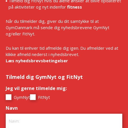
Tilmeld dig FitNyt hvis du alene ønsker at blive opdateret
på aktiviteter og nyt indenfor
fitness
Når du tilmelder dig, giver du dit samtykke til at
GymDanmark må sende dig nyhedsbrevene GymNyt
og/eller FitNyt.
Du kan til enhver tid afmelde dig igen. Du afmelder ved at
klikke afmeld nederst i nyhedsbrevet.
Læs nyhedsbrevsbetingelser
Tilmeld dig GymNyt og FitNyt
Jeg vil gerne tilmelde mig:
*
GymNyt
FitNyt
Navn
*