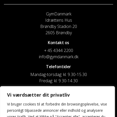
GymDanmark
Idrættens Hus
Brøndby Stadion 20
2605 Brøndby
Kontakt os
+ 45 4344 2200
info@gymdanmark.dk
Telefontider
Mandag-torsdag: kl. 9.30-15.30
Fredag: kl. 9.30-14.30
CVR nr. 20916818
Vi værdsætter dit privatliv
Reg. & Kontonr.: 4180 3119119022
Vi bruger cookies til at forbedre din browsingoplevelse, vise
personligt tilpassede annoncer eller indhold og analysere
Privatlivspolitik og cookies
vores trafik. Ved at klikke på "Accepter alle", accepterer du