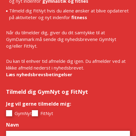
og nyt indenfor
gymnastik og fitnes
Tilmeld dig FitNyt hvis du alene ønsker at blive opdateret
på aktiviteter og nyt indenfor
fitness
Når du tilmelder dig, giver du dit samtykke til at
GymDanmark må sende dig nyhedsbrevene GymNyt
og/eller FitNyt.
Du kan til enhver tid afmelde dig igen. Du afmelder ved at
klikke afmeld nederst i nyhedsbrevet.
Læs nyhedsbrevsbetingelser
Tilmeld dig GymNyt og FitNyt
Jeg vil gerne tilmelde mig:
*
GymNyt
FitNyt
Navn
*