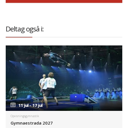
Deltag også i:
11 jul - 17 jul
11 jul - 17 jul
Opvisningsgymnastik
Gymnaestrada 2027