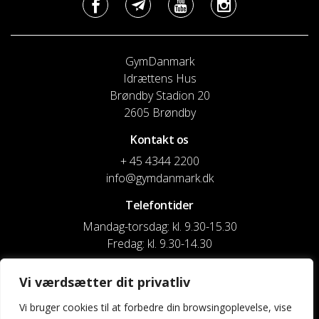
GymDanmark
Idrættens Hus
Brøndby Stadion 20
2605 Brøndby
Kontakt os
+ 45 4344 2200
info@gymdanmark.dk
Telefontider
Mandag-torsdag: kl. 9.30-15.30
Fredag: kl. 9.30-14.30
CVR nr. 20916818
Vi værdsætter dit privatliv
Reg. & Kontonr.: 4180 3119119022
Vi bruger cookies til at forbedre din browsingoplevelse, vise