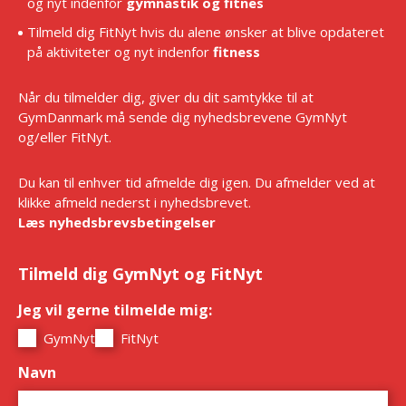
og nyt indenfor
gymnastik og fitnes
Tilmeld dig FitNyt hvis du alene ønsker at blive opdateret
på aktiviteter og nyt indenfor
fitness
Når du tilmelder dig, giver du dit samtykke til at
GymDanmark må sende dig nyhedsbrevene GymNyt
og/eller FitNyt.
Du kan til enhver tid afmelde dig igen. Du afmelder ved at
klikke afmeld nederst i nyhedsbrevet.
Læs nyhedsbrevsbetingelser
Tilmeld dig GymNyt og FitNyt
Jeg vil gerne tilmelde mig:
*
GymNyt
FitNyt
Navn
*