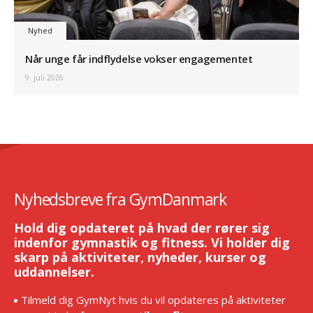
Nyhed
Når unge får indflydelse vokser engagementet
9. juli 2026
Nyhedsbreve fra GymDanmark
Hold dig opdateret på hvad der rører sig
indenfor gymnastik og fitness. Vi holder dig
skarp på aktiviteter, nyheder, kurser og
uddannelser.
Tilmeld dig GymNyt hvis du vil opdateres på aktiviteter