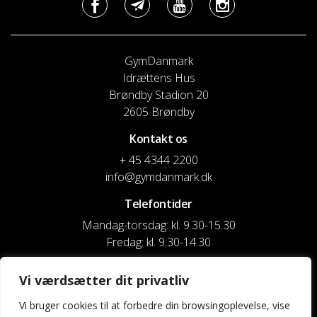
GymDanmark
Idrættens Hus
Brøndby Stadion 20
2605 Brøndby
Kontakt os
+ 45 4344 2200
info@gymdanmark.dk
Telefontider
Mandag-torsdag: kl. 9.30-15.30
Fredag: kl. 9.30-14.30
CVR nr. 20916818
Vi værdsætter dit privatliv
Reg. & Kontonr.: 4180 3119119022
Vi bruger cookies til at forbedre din browsingoplevelse, vise