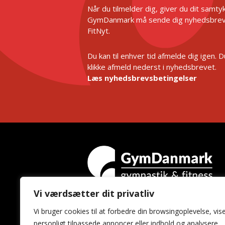
Når du tilmelder dig, giver du dit samtykk
GymDanmark må sende dig nyhedsbrev
FitNyt.
Du kan til enhver tid afmelde dig igen. 
klikke afmeld nederst i nyhedsbrevet.
Læs nyhedsbrevsbetingelser
Vi værdsætter dit privatliv
GymDanmark
Vi bruger cookies til at forbedre din browsingoplevelse, vis
Idrættens Hus
personligt tilpassede annoncer eller indhold og analysere