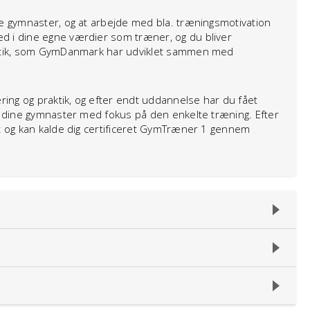
ne gymnaster, og at arbejde med bla. træningsmotivation
d i dine egne værdier som træner, og du bliver
astik, som GymDanmark har udviklet sammen med
ng og praktik, og efter endt uddannelse har du fået
re dine gymnaster med fokus på den enkelte træning. Efter
at og kan kalde dig certificeret GymTræner 1 gennem