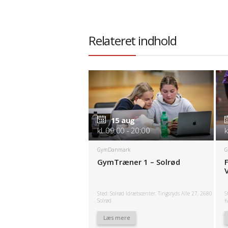
Relateret indhold
15 aug
kl. 09:00 - 20:00
k
GymDanmark
G
GymTræner 1 – Solrød
Sted: Solrød Idrætscenter, Tingsryds Alle 27, 2680
S
Solrød
K
Læs mere