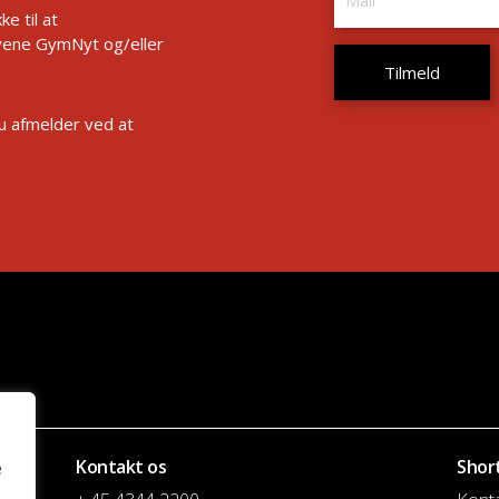
e til at
ene GymNyt og/eller
Du afmelder ved at
Kontakt os
Shor
e