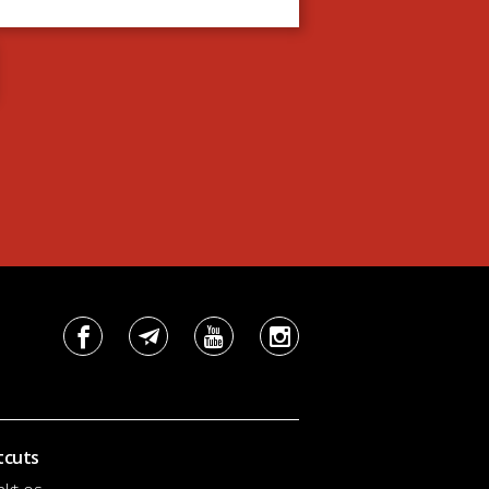
tcuts