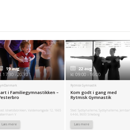
19 aug
22 aug
l. 17:30 - 20:30
kl. 09:00 - 16:00
ymDanmark
Rytmisk Gymnastik
Fart i Familiegymnastikken –
Kom godt i gang med
Vesterbro
Rytmisk Gymnastik
ted: Idrætsfabrikken, Valdemarsgade 12, 1665
Sted: Sydbyhallerne, Sydbyhallerne, Jernba
øbenhavn V
64-66, 8600 Silkeborg
Læs mere
Læs mere