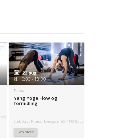
22 aug
kl. 10:00 - 13:00
Fitness
Yang Yoga Flow og
formidling
nevej
Sted: Borup Fitness, Hovedgaden 65, 4140 Borup
Læs mere