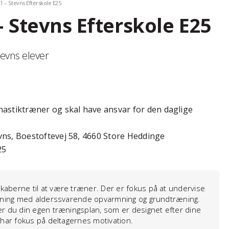
– Stevns Efterskole E25
 Stevns Efterskole E25
evns elever
nastiktræner og skal have ansvar for den daglige
ns, Boestoftevej 58, 4660 Store Heddinge
25
aberne til at være træner. Der er fokus på at undervise
ræning med alderssvarende opvarmning og grundtræning.
r du din egen træningsplan, som er designet efter dine
 har fokus på deltagernes motivation.