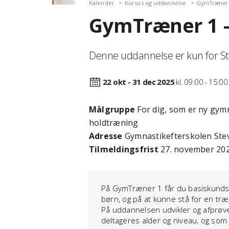
Kalender
Kursus og uddannelse
GymTræner 1 
GymTræner 1 –
Denne uddannelse er kun for St
22 okt - 31 dec
2025
kl. 09:00 - 15:00
Målgruppe
For dig, som er ny gym
holdtræning
Adresse
Gymnastikefterskolen Stev
Tilmeldingsfrist
27. november 20
På GymTræner 1 får du basiskundsk
børn, og på at kunne stå for en t
På uddannelsen udvikler og afprøve
deltageres alder og niveau, og som