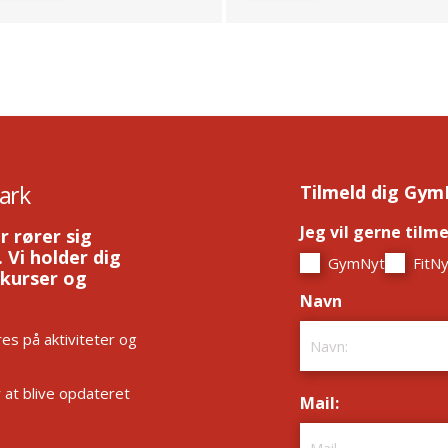
ark
Tilmeld dig Gym
Jeg vil gerne tilm
r rører sig
 Vi holder dig
GymNyt
FitNy
 kurser og
Navn
*
es på aktiviteter og
r at blive opdateret
Mail:
*