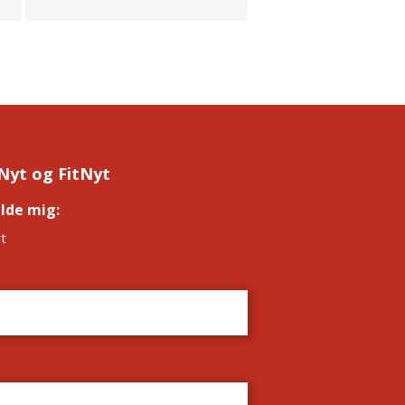
Nyt og FitNyt
elde mig:
*
t