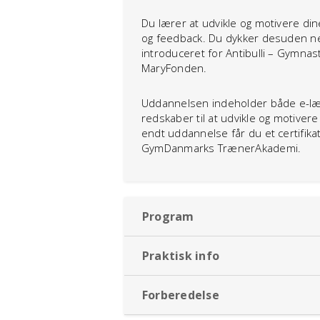
Du lærer at udvikle og motivere di
og feedback. Du dykker desuden ne
introduceret for Antibulli – Gymn
MaryFonden.
Uddannelsen indeholder både e-læri
redskaber til at udvikle og motive
endt uddannelse får du et certifik
GymDanmarks TrænerAkademi.
Program
Praktisk info
Forberedelse