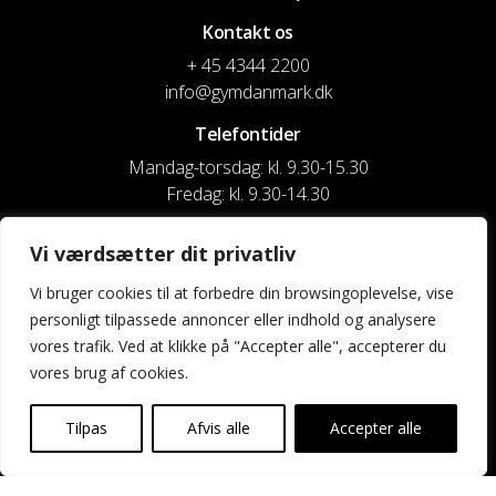
Kontakt os
+ 45 4344 2200
info@gymdanmark.dk
Telefontider
Mandag-torsdag: kl. 9.30-15.30
Fredag: kl. 9.30-14.30
CVR nr. 20916818
Vi værdsætter dit privatliv
Reg. & Kontonr.: 4180 3119119022
Vi bruger cookies til at forbedre din browsingoplevelse, vise
personligt tilpassede annoncer eller indhold og analysere
Privatlivspolitik og cookies
vores trafik. Ved at klikke på "Accepter alle", accepterer du
vores brug af cookies.
Shortcuts
Kontakt os
Tilpas
Afvis alle
Accepter alle
Kalender
Uddannelse og kurser