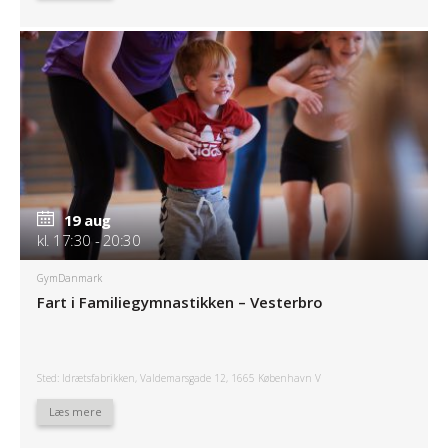
19 aug
kl. 17:30 - 20:30
GymDanmark
Fart i Familiegymnastikken – Vesterbro
Sted: Idrætsfabrikken, Valdemarsgade 12, 1665 København V
Læs mere