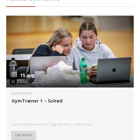
15 aug
kl. 09:00 - 20:00
GymDanmark
GymTræner 1 – Solrød
Sted: Solrød Idrætscenter, Tingsryds Alle 27, 2680 Solrød
Læs mere