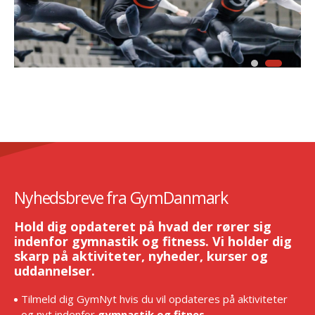
Nyhedsbreve fra GymDanmark
Hold dig opdateret på hvad der rører sig
indenfor gymnastik og fitness. Vi holder dig
skarp på aktiviteter, nyheder, kurser og
uddannelser.
Tilmeld dig GymNyt hvis du vil opdateres på aktiviteter
og nyt indenfor
gymnastik og fitnes