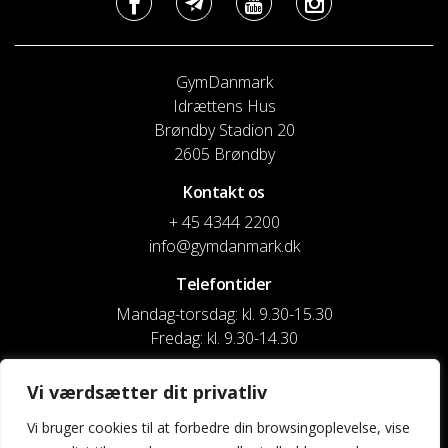
GymDanmark
Idrættens Hus
Brøndby Stadion 20
2605 Brøndby
Kontakt os
+ 45 4344 2200
info@gymdanmark.dk
Telefontider
Mandag-torsdag: kl. 9.30-15.30
Fredag: kl. 9.30-14.30
CVR nr. 20916818
Vi værdsætter dit privatliv
Reg. & Kontonr.: 4180 3119119022
Vi bruger cookies til at forbedre din browsingoplevelse, vise