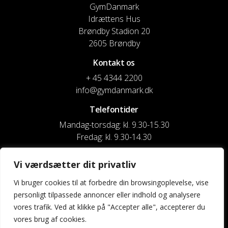
GymDanmark
Idrættens Hus
Brøndby Stadion 20
2605 Brøndby
Kontakt os
+ 45 4344 2200
info@gymdanmark.dk
Telefontider
Mandag-torsdag: kl. 9.30-15.30
Fredag: kl. 9.30-14.30
CVR nr. 20916818
Vi værdsætter dit privatliv
Reg. & Kontonr.: 4180 3119119022
Vi bruger cookies til at forbedre din browsingoplevelse, vise
personligt tilpassede annoncer eller indhold og analysere
Privatlivspolitik og cookies
vores trafik. Ved at klikke på "Accepter alle", accepterer du
vores brug af cookies.
Shortcuts