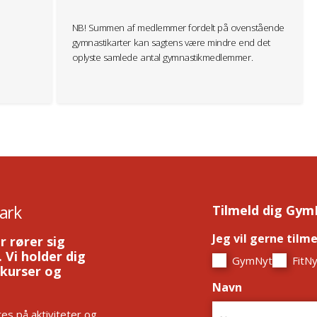
NB! Summen af medlemmer fordelt på ovenstående
gymnastikarter kan sagtens være mindre end det
oplyste samlede antal gymnastikmedlemmer.
ark
Tilmeld dig Gym
Jeg vil gerne tilm
r rører sig
 Vi holder dig
GymNyt
FitNy
 kurser og
Navn
*
es på aktiviteter og