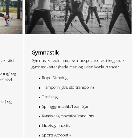
Gymnastik
aktivitet
Gymnastikmedlemmer skal udspecificeres i følgende
gymnastikarter (både med og uden konkurrence):
æning” og
Rope Skipping
r” skal
Trampolin (dvs. stortrampolin)
Tumbling
ner) og
Springgymnastik/TeamGym
Rytmisk Gymnastik/Grand Prix
Idrætsgymnastik
Sports Acrobatik