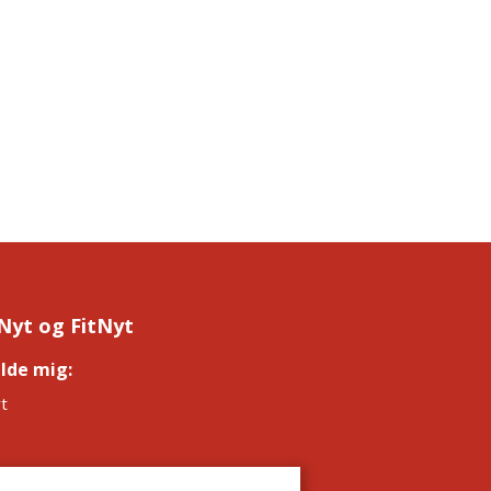
Nyt og FitNyt
elde mig:
*
t