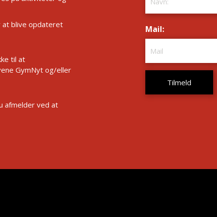
r at blive opdateret
Mail:
*
e til at
ene GymNyt og/eller
Du afmelder ved at