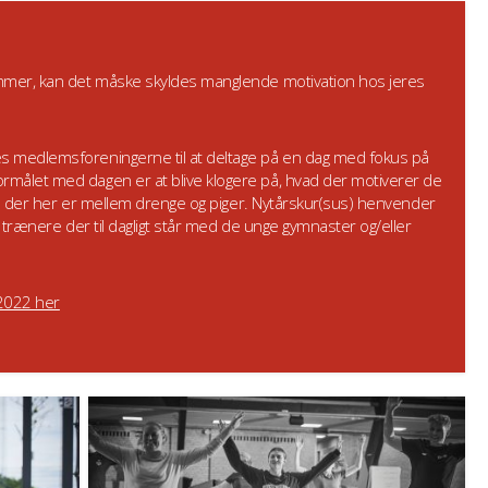
emmer, kan det måske skyldes manglende motivation hos jeres
s medlemsforeningerne til at deltage på en dag med fokus på
Formålet med dagen er at blive klogere på, hvad der motiverer de
elle der her er mellem drenge og piger. Nytårskur(sus) henvender
e trænere der til dagligt står med de unge gymnaster og/eller
2022 her