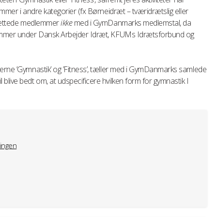
emmer i andre kategorier (fx Børneidræt – tværidrætslig eller
berettede medlemmer
ikke
med i GymDanmarks medlemstal, da
dlemmer under Dansk Arbejder Idræt, KFUMs Idrætsforbund og
terne ’Gymnastik’ og ’Fitness’, tæller med i GymDanmarks samlede
blive bedt om, at udspecificere hvilken form for gymnastik I
ingen