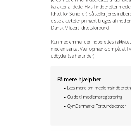
karakter af dette. Hvis I indberetter medl
Idræt for Seniorer), så tæller jeres ind
disse aktiviteter primært bruges af me
Dansk Militært Idrætsforbund.
Kun medlemmer der indberettes i aktivite
medlemsantal. Vær opmærksom på, at I vil 
udbyder (se herunder).
Få mere hjælp her
Læs mere om medlemsindberetn
Guide til medlemsregistrering
GymDanmarks Forbundskontor