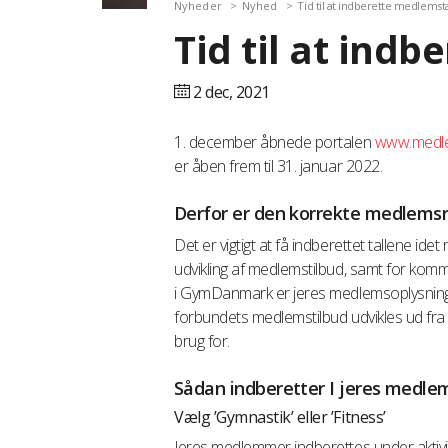
Nyheder
Nyhed
Tid til at indberette medlemst
Tid til at ind
2 dec,
2021
1. december åbnede portalen
www.medle
er åben frem til 31. januar 2022.
Derfor er den korrekte medlemsre
Det er vigtigt at få indberettet tallene id
udvikling af medlemstilbud, samt for kom
i GymDanmark er jeres medlemsoplysninger
forbundets medlemstilbud udvikles ud fra de
brug for.
Sådan indberetter I jeres medlem
Vælg ’Gymnastik’ eller ’Fitness’
Jeres medlemmer indberettes under aktivitet