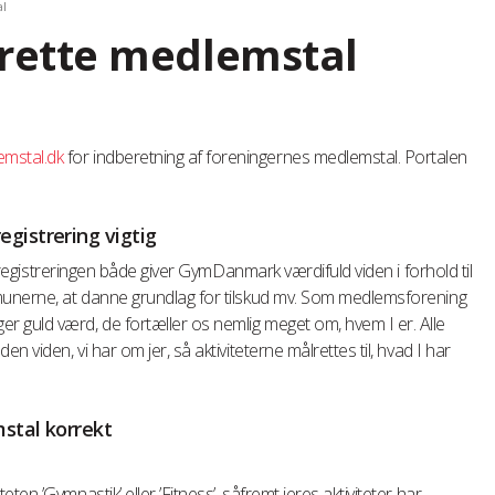
al
berette medlemstal
mstal.dk
for indberetning af foreningernes medlemstal. Portalen
gistrering vigtig
et registreringen både giver GymDanmark værdifuld viden i forhold til
munerne, at danne grundlag for tilskud mv. Som medlemsforening
 guld værd, de fortæller os nemlig meget om, hvem I er. Alle
n viden, vi har om jer, så aktiviteterne målrettes til, hvad I har
stal korrekt
en ’Gymnastik’ eller ’Fitness’, såfremt jeres aktiviteter har