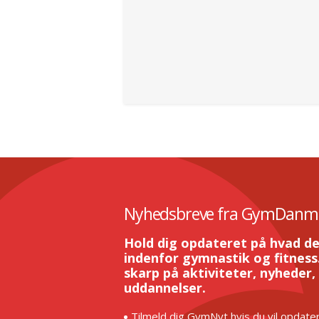
Nyhedsbreve fra GymDanm
Hold dig opdateret på hvad de
indenfor gymnastik og fitness.
skarp på aktiviteter, nyheder,
uddannelser.
Tilmeld dig GymNyt hvis du vil opdater