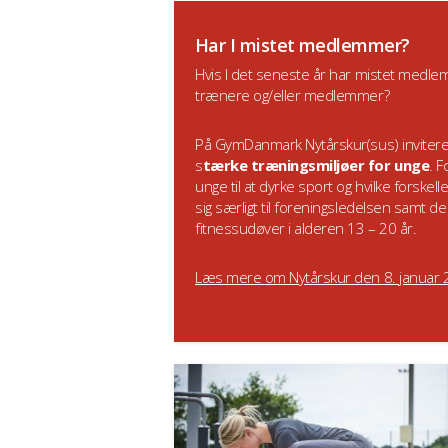
Har I mistet medlemmer?
Hvis I det seneste år har mistet medl
trænere og/eller medlemmer?
På GymDanmark Nytårskur(sus) invitere
s
tærke træningsmiljøer for unge
. 
unge til at dyrke sport og hvilke forsk
sig særligt til foreningsledelsen samt d
fitnessudøver i alderen 13 – 20 år.
Læs mere om Nytårskur den 8. januar 