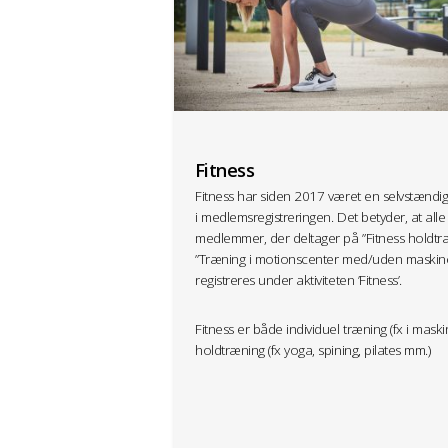
Fitness
Fitness har siden 2017 været en selvstændig 
i medlemsregistreringen. Det betyder, at alle
medlemmer, der deltager på ”Fitness holdtr
”Træning i motionscenter med/uden maskine
registreres under aktiviteten ’Fitness’.
Fitness er både individuel træning (fx i maski
holdtræning (fx yoga, spining, pilates mm.)