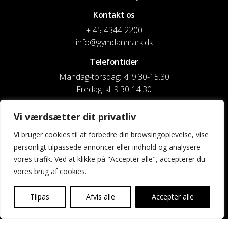
Kontakt os
+ 45 4344 2200
info@gymdanmark.dk
Telefontider
Mandag-torsdag: kl. 9.30-15.30
Fredag: kl. 9.30-14.30
CVR nr. 20916818
Vi værdsætter dit privatliv
Reg. & Kontonr.: 4180 3119119022
Vi bruger cookies til at forbedre din browsingoplevelse, vise
personligt tilpassede annoncer eller indhold og analysere
Privatlivspolitik og cookies
vores trafik. Ved at klikke på "Accepter alle", accepterer du
vores brug af cookies.
Shortcuts
Kontakt os
Tilpas
Afvis alle
Accepter alle
Kalender
Uddannelse og kurser