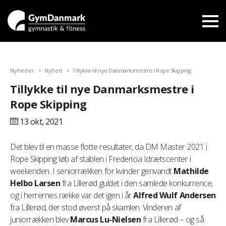
Nyheder
Nyhed
Tillykke til nye Danmarksmestre i Rope Skipping
Tillykke til nye Danmarksmestre i
Rope Skipping
13 okt,
2021
Det blev til en masse flotte resultater, da DM Master 2021 i
Rope Skipping løb af stablen i Fredericia Idrætscenter i
weekenden. I seniorrækken for kvinder genvandt
Mathilde
Helbo Larsen
fra Lillerød guldet i den samlede konkurrence,
og i herrernes række var det igen i år
Alfred Wulf Andersen
fra Lillerød, der stod øverst på skamlen. Vinderen af
juniorrækken blev
Marcus Lu-Nielsen
fra Lillerød – og så