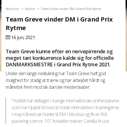
Nyheder
Nyhed
Team Greve vinder DM i Grand Prix Rytme
Team Greve vinder DM i Grand Prix
Rytme
16 jun,
2021
Team Greve kunne efter en nervepirrende og
meget tæt konkurrence kalde sig for officielle
DANMARKSMESTRE i Grand Prix Rytme 2021.
Under den lange nedlukning har Team Greve haft god
mulighed for stadig at træne og har arbejdet hårdt og
målrettet frem mod de danske mesterskaber.
“Holdet har deltaget i mange internationale onlinestævner,
som har hjulpet til med at holde intensiteten i træningerne.
I maj måned var holdet til EM i Moskva og fik en flot
placering som nr. 10”, fortæller træner Camilla Kruse.