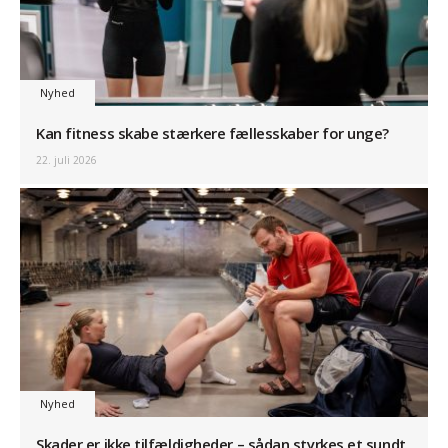
Nyhed
Kan fitness skabe stærkere fællesskaber for unge?
22. juli 2026
Nyhed
Skader er ikke tilfældigheder – sådan styrkes et sundt