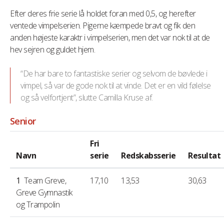
Efter deres frie serie lå holdet foran med 0,5, og herefter
ventede vimpelserien. Pigerne kæmpede bravt og fik den
anden højeste karaktr i vimpelserien, men det var nok til at de
hev sejren og guldet hjem.
“De har bare to fantastiske serier og selvom de bøvlede i
vimpel, så var de gode nok til at vinde. Det er en vild følelse
og så velfortjent”, slutte Camilla Kruse af.
Senior
Fri
Navn
serie
Redskabsserie
Resultat
1
Team Greve
,
17,10
13,53
30,63
Greve Gymnastik
og Trampolin