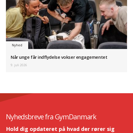
Nyhed
Når unge får indflydelse vokser engagementet
9. juli 2026
Nyhedsbreve fra GymDanmark
Hold dig opdateret på hvad der rører sig