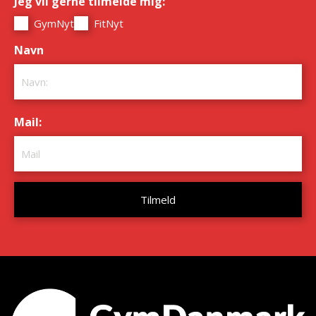
Jeg vil gerne tilmelde mig:
*
GymNyt
FitNyt
Navn
*
Mail:
*