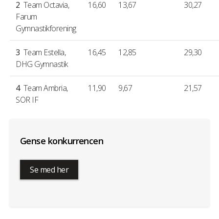
2
Team Octavia
,
16,60
13,67
30,27
Farum
Gymnastikforening
3
Team Estella
,
16,45
12,85
29,30
DHG Gymnastik
4
Team Ambria
,
11,90
9,67
21,57
SOR IF
Gense konkurrencen
Se med her