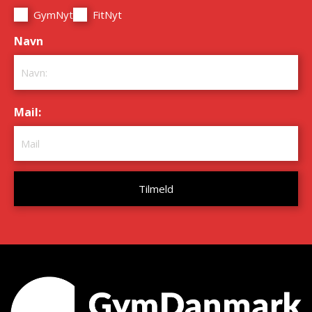
GymNyt
FitNyt
Navn
*
Mail:
*