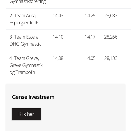
Gymnastikforening
2 Team Aura
,
14,43
14,25
28,683
Espergærde IF
3 Team Estella
,
14,10
14,17
28,266
DHG Gymnastik
4 Team Greve
,
14,08
14,05
28,133
Greve Gymnastik
og Trampolin
Gense livestream
Klik her