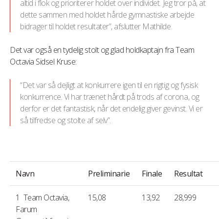
altid i flok og prioriterer holdet over individet. Jeg tror på, at
dette sammen med holdet hårde gymnastiske arbejde
bidrager til holdet resultater”, afslutter Mathilde.
Det var også en tydelig stolt og glad holdkaptajn fra Team
Octavia Sidsel Kruse:
“Det var så dejligt at konkurrere igen til en rigtig og fysisk
konkurrence. Vi har trænet hårdt på trods af corona, og
derfor er det fantastisk, når det endelig giver gevinst. Vi er
så tilfredse og stolte af selv”.
Navn
Preliminarie
Finale
Resultat
1 Team Octavia
,
15,08
13,92
28,999
Farum