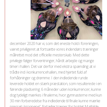
december 2020 har vi, som det eneste hold i foreningen,
været priviligeret at fortsætte vores indendørs træninger
målrettet mod det officielle mesterskab. Med dette
privilege følger forventninger, hårdt arbejde og mange
timer i hallen. Det var derfor med ekstra spænding at vi
trådte ind i konkurrencehallen, med hjertet fuld af
forhåbninger og drømme. I den indledende runde
leverede holdet en stærk præstation, som resulterede i en
førende pladsering. 6 måneder uden konkurrencer, kunne
dog tydeligt mærkes i finalerne, hvor gymnasterne med kun
30 min forberedelse fra indledende til finale kunne mærke
presset i kroppene”, fortæller træner for holdet Mathilde