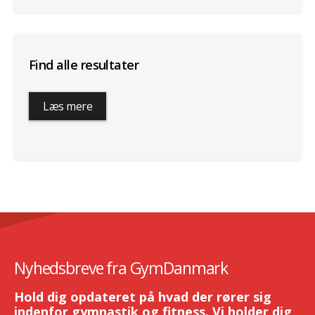
Find alle resultater
Læs mere
Nyhedsbreve fra GymDanmark
Hold dig opdateret på hvad der rører sig
indenfor gymnastik og fitness. Vi holder dig