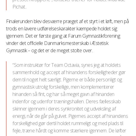
Pichat..
Finalerunden blev desværre præget af et styrt i et løft, men på
trods en lavere udførelseskarakter kæmpede holdet sig
igennem. Det er første gang at Farum Gymnastikforening
vinder det officielle Danmarksmesterskab i Æstetisk
Gymnastik – og det er de meget stolte over.
“Som instruktør for Team Octavia, synes jeg at holdets
sammenhold og accept af hinandens forskelligheder gør
dem til noget helt særligt. Pigerne er både personligt og
gymnastisk utrolig forskellige, men komplementerer
hinanden så fint, og har så meget gavn af hinanden
indenfor og udenfor træningshallen. Deres fællesskab
skinner igennem i deres synkronitet og udveksling af
energi, når de går på gulvet. Pigernes accept af hinandens
forskellighed gør dertil holdet rummeligt og med plads til
fejle, træne hårdt og komme stærkere igennem. De løfter