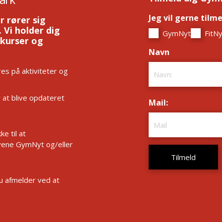
Jeg vil gerne tilm
r rører sig
 Vi holder dig
GymNyt
FitNy
 kurser og
Navn
*
es på aktiviteter og
r at blive opdateret
Mail:
*
e til at
ene GymNyt og/eller
Du afmelder ved at