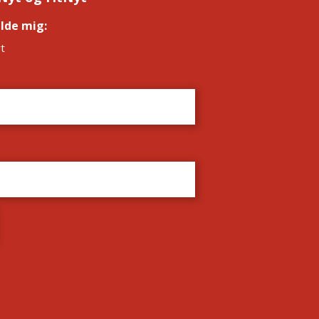
elde mig:
*
t