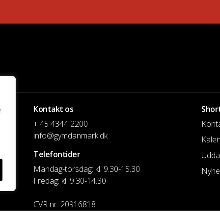
Kontakt os
Shor
e
+ 45 4344 2200
Kont
info@gymdanmark.dk
Kale
Telefontider
Udda
Mandag-torsdag: kl. 9.30-15.30
Nyhe
Fredag: kl. 9.30-14.30
CVR nr. 20916818
Reg. & Kontonr.: 4180 3119119022