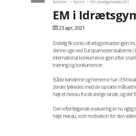
Nyheder
Nyhed
EM i Idrætsgymnastik 2021
EM i Idrætsgy
23 apr,
2021
Endelig fik vores idrætsgymnaster igen mu
denne uge ved Europamesterskaberne i Ba
international konkurrence igen efter sna
træning og konkurrencer.
Både kvinderne og herrerne har i EM-kval
steder lykkedes med de opsatte målsætnin
højt et niveau fra de øvrige lande, og det
Den efterfølgende evaluering er nu vigtig ti
høje niveau, som motivation for den vider