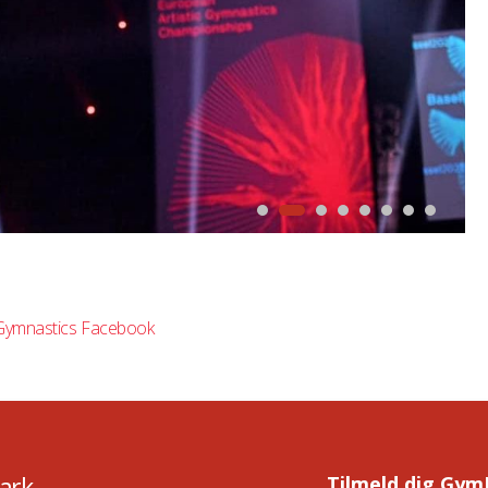
n Gymnastics Facebook
ark
Tilmeld dig Gym