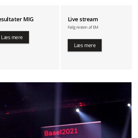
esultater MIG
Live stream
Følg resten af EM
Læs mere
Læs mere