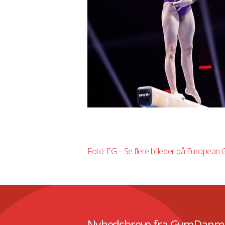
Foto: EG – Se flere billeder på Europea
Nyhedsbreve fra GymDanm