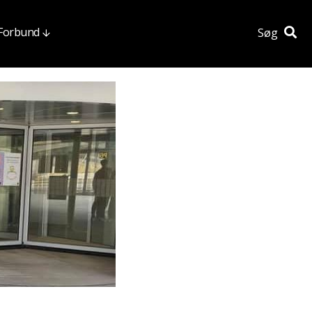
 Forbund
Søg