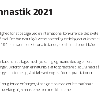
mnastik 2021
lighed for at deltage ved en international konkurrence, det skete
sel. Der har naturligvis været spænding omkring det at komme i
rt 1½år´s fravær med Corona-tilstande, som har udfordret både
ifikationen deltaget med nye spring og momenter, og er flere
ger. Udfordringen er naturligvis at toppræstere til et EM med så
 fik gymnasterne også at føle ved nogle af deres præstationer.
l brug for de erfaringer, vi har gjort os med det internationale
e udvikling af gymnasterne hjemme i klubberne.