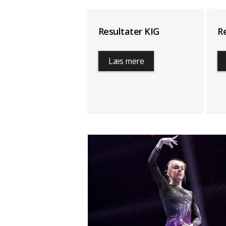
Resultater KIG
R
Læs mere