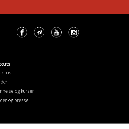
tcuts
akt os
nder
nnelse og kurser
der og presse