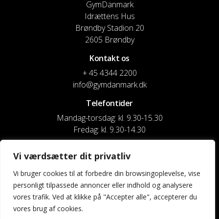
GymDanmark
Idrættens Hus
Brøndby Stadion 20
2605 Brøndby
Kontakt os
+ 45 4344 2200
info@gymdanmark.dk
Telefontider
Mandag-torsdag: kl. 9.30-15.30
Fredag: kl. 9.30-14.30
CVR nr. 20916818
Vi værdsætter dit privatliv
Reg. & Kontonr.: 4180 3119119022
Vi bruger cookies til at forbedre din browsingoplevelse, vise
personligt tilpassede annoncer eller indhold og analysere
Privatlivspolitik og cookies
vores trafik. Ved at klikke på "Accepter alle", accepterer du
vores brug af cookies.
Shortcuts