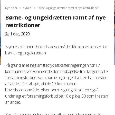
Nyheder
Nyhed
Børne- og ungeidrætten ramt af nye restriktioner
Børne- og ungeidrætten ramt af nye
restriktioner
1 dec,
2020
Nye restriktioner i hovedstadsområdet får konsekvenser for
børne- og ungeidrætten.
På grund af et højt smittetryk afskaffer regeringen for 17
kommuners vedkommende den undtagelse fra det generelle
forsamlingsforbud, som børne- og ungeidrætten har i resten
af landet. Det vil sige, at i de 17 kommuner i
hovedstadsområdet bliver børn- og ungeidrætten også
underlagt et forsamlingsforbud på 10 og ikke 50 som i resten
af landet.
Restriktionerne gælder alle idrætter, herunder gymnastik.