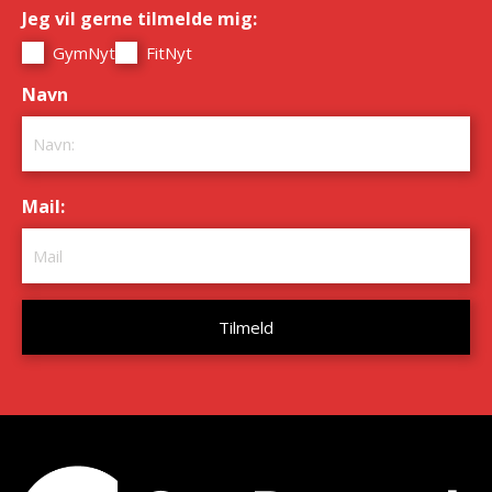
Jeg vil gerne tilmelde mig:
*
GymNyt
FitNyt
Navn
*
Mail:
*