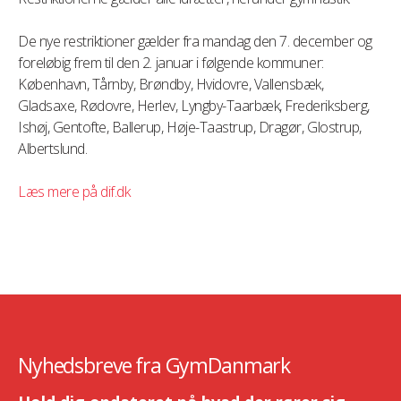
De nye restriktioner gælder fra mandag den 7. december og
foreløbig frem til den 2. januar i følgende kommuner:
København, Tårnby, Brøndby, Hvidovre, Vallensbæk,
Gladsaxe, Rødovre, Herlev, Lyngby-Taarbæk, Frederiksberg,
Ishøj, Gentofte, Ballerup, Høje-Taastrup, Dragør, Glostrup,
Albertslund.
Læs mere på dif.dk
Nyhedsbreve fra GymDanmark