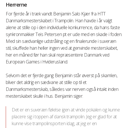
Herrerne
For fjerde år i træk vandt Benjamin Salo Kjær fra HTT
Danmarksmesterskabet i Trampolin. Han havde i år valgt
alene at stille op i den individuelle konkurrence, da hans faste
synkronmakker Teis Petersen pt er ude med en skade i foden.
Med sin sædvanlige udstråling og en finalerunde i suveræn
stil, skuffede han heller ingen ved at genvinde mesterskabet,
her en måned før han skal repræsentere Danmark ved
European Games i Hviderusland.
Selvom det er fjerde gang Benjamin står øverst på skamlen,
bliver det aldrig en sædvane at stille op til et
Danmarksmesterskab, således var nerven også intakt inden
mesterskabet skulle i hus. Benjamin siger:
Det er en suveræn følelse igen at vinde pokalen og kunne
placere sig i toppen af dansk trampolin. Jeg er glad for at
kunne vise trampolinsporten idag, at jeg er en