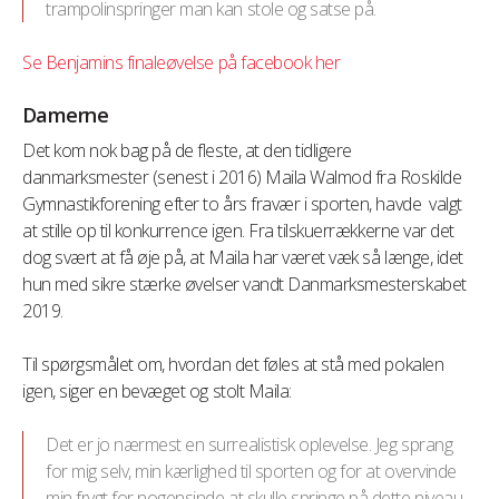
trampolinspringer man kan stole og satse på.
Se Benjamins finaleøvelse på facebook her
Damerne
Det kom nok bag på de fleste, at den tidligere
danmarksmester (senest i 2016) Maila Walmod fra Roskilde
Gymnastikforening efter to års fravær i sporten, havde valgt
at stille op til konkurrence igen. Fra tilskuerrækkerne var det
dog svært at få øje på, at Maila har været væk så længe, idet
hun med sikre stærke øvelser vandt Danmarksmesterskabet
2019.
Til spørgsmålet om, hvordan det føles at stå med pokalen
igen, siger en bevæget og stolt Maila:
Det er jo nærmest en surrealistisk oplevelse. Jeg sprang
for mig selv, min kærlighed til sporten og for at overvinde
min frygt for nogensinde at skulle springe på dette niveau