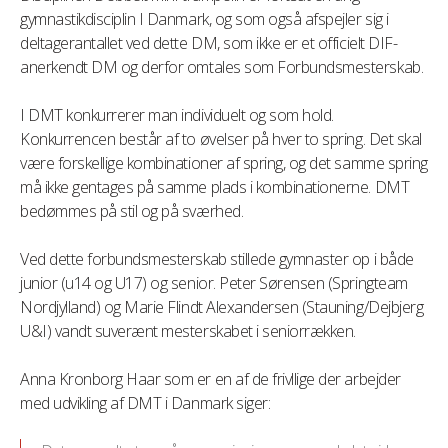
gymnastikdisciplin I Danmark, og som også afspejler sig i
deltagerantallet ved dette DM, som ikke er et officielt DIF-
anerkendt DM og derfor omtales som Forbundsmesterskab.
I DMT konkurrerer man individuelt og som hold.
Konkurrencen består af to øvelser på hver to spring. Det skal
være forskellige kombinationer af spring, og det samme spring
må ikke gentages på samme plads i kombinationerne. DMT
bedømmes på stil og på sværhed.
Ved dette forbundsmesterskab stillede gymnaster op i både
junior (u14 og U17) og senior. Peter Sørensen (Springteam
Nordjylland) og Marie Flindt Alexandersen (Stauning/Dejbjerg
U&I) vandt suverænt mesterskabet i seniorrækken.
Anna Kronborg Haar som er en af de frivllige der arbejder
med udvikling af DMT i Danmark siger: