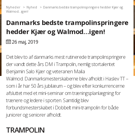
Nyheder
Nyhed
Danmarks bedste trampolinspringere hedder Kjær og
Walmod…igen!
Danmarks bedste trampolinspringere
hedder Kjær og Walmod…igen!
26 maj,
2019
Det blev to af danmarks mest rutinerede trampolinspringere
der vandt dette års DM i Trampolin, nemlig stortalentet
Benjamin Salo Kjær og veteranen Maila
Walmod. Danmarksmesterskaberne blev afholdt i Haslev TT –
som i år har 50 års jubilæum – og blev efter konkurrencerne
afsluttet med et mini-seminar om træningsplanlægning for
trænere og ledere i sporten. Samtidig blev
forbundsmesterskabet i Dobbelt mini-trampolin for både
juniorer og seniorer afholdt.
TRAMPOLIN