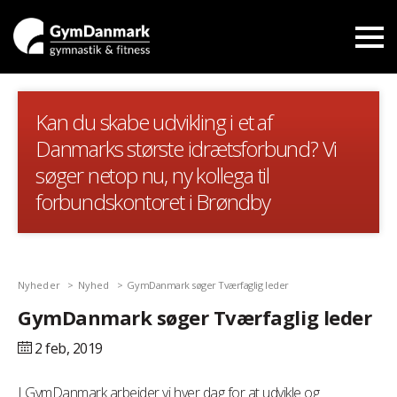
Kan du skabe udvikling i et af
Danmarks største idrætsforbund? Vi
søger netop nu, ny kollega til
forbundskontoret i Brøndby
Nyheder
Nyhed
GymDanmark søger Tværfaglig leder
GymDanmark søger Tværfaglig leder
2 feb,
2019
I GymDanmark arbejder vi hver dag for at udvikle og