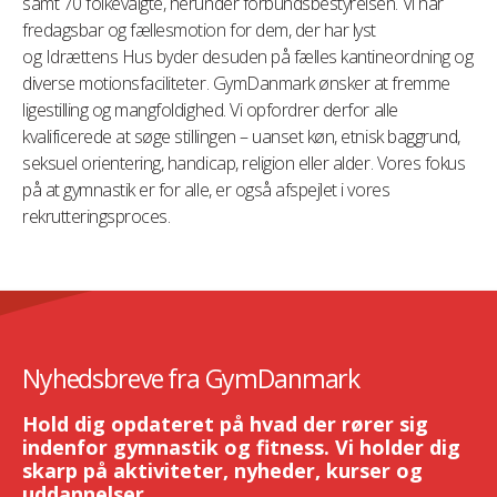
samt 70 folkevalgte, herunder forbundsbestyrelsen. Vi har
fredagsbar og fællesmotion for dem, der har lyst
og Idrættens Hus byder desuden på fælles kantineordning og
diverse motionsfaciliteter. GymDanmark ønsker at fremme
ligestilling og mangfoldighed. Vi opfordrer derfor alle
kvalificerede at søge stillingen – uanset køn, etnisk baggrund,
seksuel orientering, handicap, religion eller alder. Vores fokus
på at gymnastik er for alle, er også afspejlet i vores
rekrutteringsproces.
Nyhedsbreve fra GymDanmark
Hold dig opdateret på hvad der rører sig
indenfor gymnastik og fitness. Vi holder dig
skarp på aktiviteter, nyheder, kurser og
uddannelser.