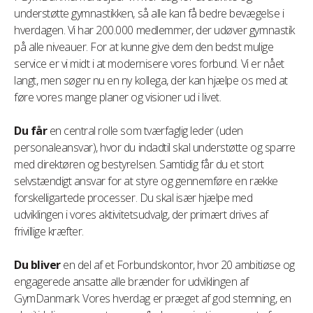
understøtte gymnastikken, så alle kan få bedre bevægelse i
hverdagen. Vi har 200.000 medlemmer, der udøver gymnastik
på alle niveauer. For at kunne give dem den bedst mulige
service er vi midt i at modernisere vores forbund. Vi er nået
langt, men søger nu en ny kollega, der kan hjælpe os med at
føre vores mange planer og visioner ud i livet.
Du får
en central rolle som tværfaglig leder (uden
personaleansvar), hvor du indadtil skal understøtte og sparre
med direktøren og bestyrelsen. Samtidig får du et stort
selvstændigt ansvar for at styre og gennemføre en række
forskelligartede processer. Du skal især hjælpe med
udviklingen i vores aktivitetsudvalg, der primært drives af
frivillige kræfter.
Du bliver
en del af et Forbundskontor, hvor 20 ambitiøse og
engagerede ansatte alle brænder for udviklingen af
GymDanmark. Vores hverdag er præget af god stemning, en