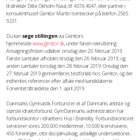
til direktør Ditte Okholm-Naut, tlf. 4076 4047, eller partner i
konsulenthuset Genitor Martin Isenbecker på telefon 2565
9231.
Du kan
søge stillingen
via Genitors
hjemmeside
www.genitor.dk
, under fanen rekruttering.
Ansøgningsfristen udløber onsdag den 20. februar 2019.
Første samtaler afholdes tirsdag den 26. februar 2019, og
anden samtaler torsdag den 28. februar 2019. Onsdag den
27. februar 2019 gennemføres testforløb hos Genitor, og der
indhentes referencer efter aftale med kandidaterne.
Forventet tiltrædelse den 1. april 2019.
Danmarks Gymnastik Forbund er et af Danmarks ældste og
største idrætsforbund. GymDanmarks administration har
forbundskontor i Idrættens Hus i Brøndby. Forbundskontoret
servicerer vores 200.000 medlemmer, 10.000 licenshavere,
450 foreninger, otte disciplinudvalg, adskillige undersektioner,