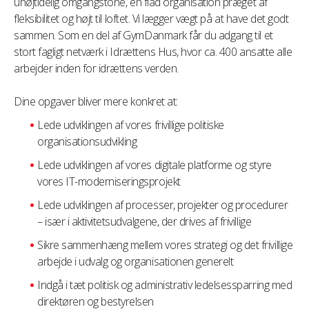
uhøjtidelig omgangstone, en flad organisation præget af
fleksibilitet og højt til loftet. Vi lægger vægt på at have det godt
sammen. Som en del af GymDanmark får du adgang til et
stort fagligt netværk i Idrættens Hus, hvor ca. 400 ansatte alle
arbejder inden for idrættens verden.
Dine opgaver bliver mere konkret at:
Lede udviklingen af vores frivillige politiske
organisationsudvikling
Lede udviklingen af vores digitale platforme og styre
vores IT-moderniseringsprojekt
Lede udviklingen af processer, projekter og procedurer
– især i aktivitetsudvalgene, der drives af frivillige
Sikre sammenhæng mellem vores strategi og det frivillige
arbejde i udvalg og organisationen generelt
Indgå i tæt politisk og administrativ ledelsessparring med
direktøren og bestyrelsen