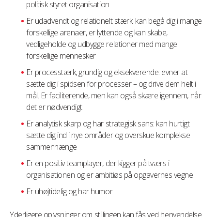
politisk styret organisation
Er udadvendt og relationelt stærk: kan begå dig i mange
forskellige arenaer, er lyttende og kan skabe,
vedligeholde og udbygge relationer med mange
forskellige mennesker
Er processtærk, grundig og eksekverende: evner at
sætte dig i spidsen for processer – og drive dem helt i
mål. Er faciliterende, men kan også skære igennem, når
det er nødvendigt
Er analytisk skarp og har strategisk sans: kan hurtigt
sætte dig ind i nye områder og overskue komplekse
sammenhænge
Er en positiv teamplayer, der kigger på tværs i
organisationen og er ambitiøs på opgavernes vegne
Er uhøjtidelig og har humor
Yderligere oplysninger om stillingen kan fås ved henvendelse