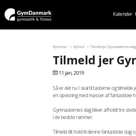
Kalender
Nyheder
Nyhed
Tilmeld jer Gymnasternes dag
Tilmeld jer G
11 jan,
2019
Så er det nu I skal til tasterne og tilmeld
en opvisning med masser af fantastiske ho
Gymnasternes dag bliver afholdt tre steder
i de bedste rammer.
Tilmeld dit hold til denne fantastiske dag 