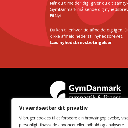
Når du tilmelder dig, giver du dit samtykk
GymDanmark må sende dig nyhedsbrev
FitNyt.
Du kan til enhver tid afmelde dig igen. 
klikke afmeld nederst i nyhedsbrevet.
Læs nyhedsbrevsbetingelser
Vi værdsætter dit privatliv
GymDanmark
Vi bruger cookies til at forbedre din browsingoplevelse, vis
Idrættens Hus
personligt tilpassede annoncer eller indhold og analysere