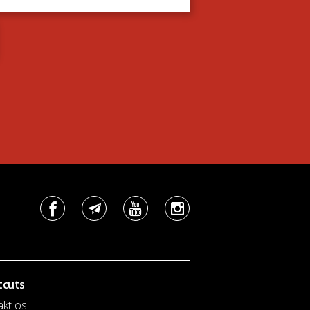
tcuts
akt os