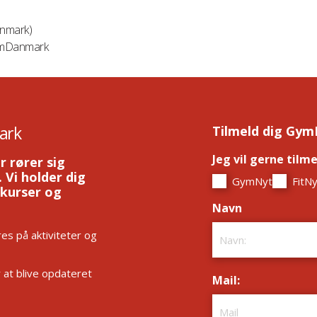
anmark)
GymDanmark
ark
Tilmeld dig Gym
Jeg vil gerne tilm
r rører sig
 Vi holder dig
GymNyt
FitNy
 kurser og
Navn
*
es på aktiviteter og
r at blive opdateret
Mail:
*