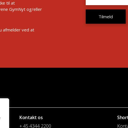
e til at
ene GymNyt og/eller
Du afmelder ved at
Kontakt os
Shor
e
+ 45 4344 2200
Kont