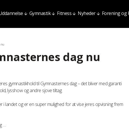
Uddannelse
Gymnastik
Fitness
Nyheder
Forening og
 nu
ymnasternes dag nu
e jeres gymnastikhold til Gymnasternes dag – det bliver med garanti
ld, lysshow og andre sjove tiltag.
 i landet og er en super mulighed for at vise jeres opvisning frem
og …