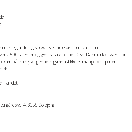
old
d
ymnastikglæde og show over hele disciplin paletten.
ver 2.500 talenter og gymnastikstjerner. GymDanmark er vært for
blikum på en rejse igennem gymnastikkens mange discipliner,
hold.
 i landet:
 Kærgårdsvej 4, 8355 Solbjerg