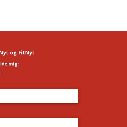
Nyt og FitNyt
elde mig:
*
t