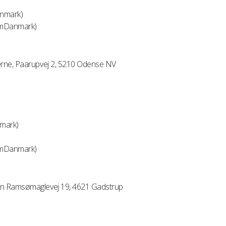
anmark)
GymDanmark)
erne, Paarupvej 2, 5210 Odense NV
nmark)
GymDanmark)
en Ramsømaglevej 19, 4621 Gadstrup