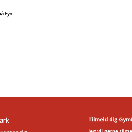
på Fyn
ark
Tilmeld dig Gym
Jeg vil gerne tilm