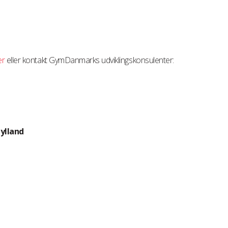
er
eller kontakt GymDanmarks udviklingskonsulenter:
ylland