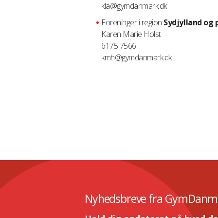
kla@gymdanmark.dk
Foreninger i region
Sydjylland og 
Karen Marie Holst
6175 7566
kmh@gymdanmark.dk
Nyhedsbreve fra GymDanm