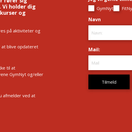
r rører sig
 Vi holder dig
GymNyt
FitNy
 kurser og
Navn
*
es på aktiviteter og
r at blive opdateret
Mail:
*
e til at
ene GymNyt og/eller
Du afmelder ved at