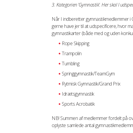
3. Kategorien ’Gymnastik’. Her skal I udspec
Når I indberetter gymnastikmedlemmer i CFR
gerne have jer til at udspecificere, hvor
gymnastikarter (både med og uden konku
Rope Skipping
Trampolin
Tumbling
Springgymnastik/TeamGym
Rytmisk Gymnastik/Grand Prix
Idrætsgymnastik
Sports Acrobatik
NB! Summen af medlemmer fordelt på ov
oplyste samlede antal gymnastikmedlemm