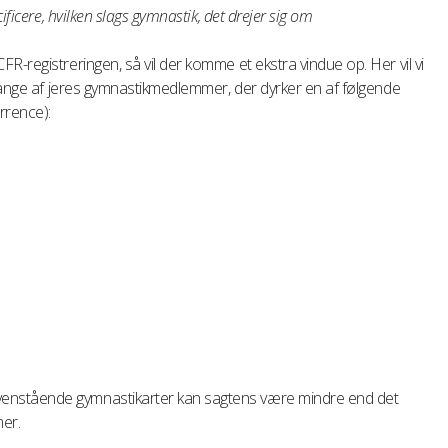
ificere, hvilken slags gymnastik, det drejer sig om
-registreringen, så vil der komme et ekstra vindue op. Her vil vi
 mange af jeres gymnastikmedlemmer, der dyrker en af følgende
rrence):
enstående gymnastikarter kan sagtens være mindre end det
er.