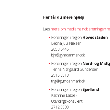
Her får du mere hjælp
Læs
mere om medlemsindberetningen h
Foreninger i region
Hovedstaden
Betina Juul Nielsen
2058 3446
bjn@gymdanmark.dk
Foreninger i region
Nord- og Midtj
Tenna Nørgaard Gundersen
2916 9918
tng@gymdanmark.dk
Foreninger i region
Sjælland
Kathrine Labæk
Udviklingskonsulent
2712 5998