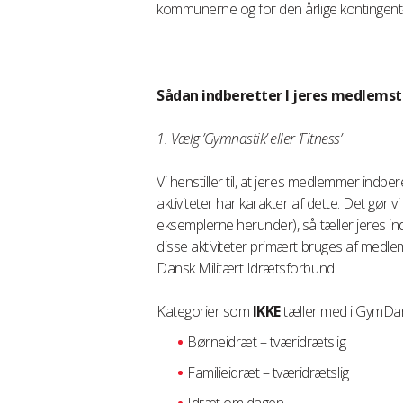
kommunerne og for den årlige kontingen
Sådan indberetter I jeres medlemst
1. Vælg ’Gymnastik’ eller ’Fitness’
Vi henstiller til, at jeres medlemmer indber
aktiviteter har karakter af dette. Det gør v
eksemplerne herunder), så tæller jeres 
disse aktiviteter primært bruges af me
Dansk Militært Idrætsforbund.
Kategorier som
IKKE
tæller med i GymDa
Børneidræt – tværidrætslig
Familieidræt – tværidrætslig