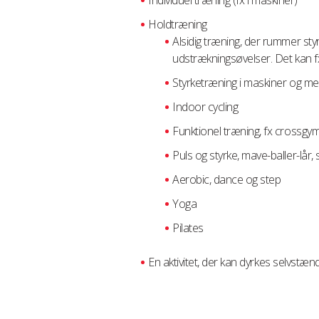
Individuel træning (fx i maskiner)
Holdtræning
Alsidig træning, der rummer sty
udstrækningsøvelser. Det kan f
Styrketræning i maskiner og me
Indoor cycling
Funktionel træning, fx crossg
Puls og styrke, mave-baller-lår,
Aerobic, dance og step
Yoga
Pilates
En aktivitet, der kan dyrkes selvstæ