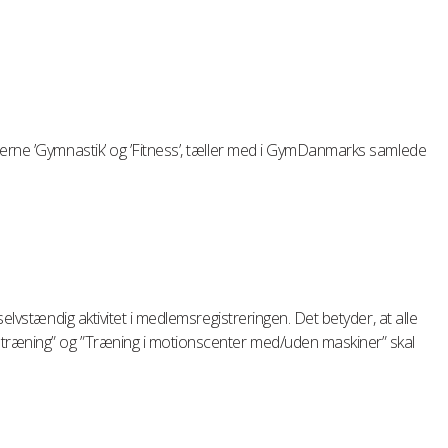
terne ’Gymnastik’ og ’Fitness’, tæller med i GymDanmarks samlede
selvstændig aktivitet i medlemsregistreringen. Det betyder, at alle
dtræning” og ”Træning i motionscenter med/uden maskiner” skal