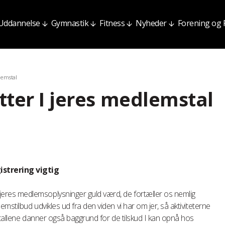
Uddannelse
Gymnastik
Fitness
Nyheder
Forening og
lemstal
ter I jeres medlemstal
strering vigtig
res medlemsoplysninger guld værd, de fortæller os nemlig
stilbud udvikles ud fra den viden vi har om jer, så aktiviteterne
stallene danner også baggrund for de tilskud I kan opnå hos