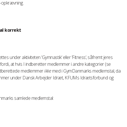
t-opkrævning.
al korrekt
ettes under aktiviteten ’Gymnastik’ eller ’Fitness’, såfremt jeres
i fordi, at hvis I indberetter medlemmer i andre kategorier (se
indberettede medlemmer
ikke
med i GymDanmarks medlemstal, da
dlemmer under Dansk Arbejder Idræt, KFUMs Idrætsforbund og
nmarks samlede medlemstal: