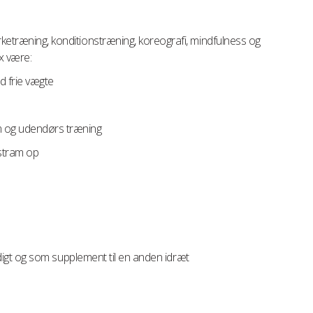
rketræning, konditionstræning, koreografi, mindfulness og
x være:
d frie vægte
ym og udendørs træning
 stram op
ndigt og som supplement til en anden idræt