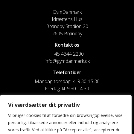
GymDanmark
Idrættens Hus
Brøndby Stadion 20
2605 Brøndby
Kontakt os
+ 45 4344 2200
info@gymdanmark.dk
Telefontider
Mandag-torsdag: kl. 9.30-15.30
Fredag: kl. 9.30-14.30
CVR nr. 20916818
Vi værdsætter dit privatliv
Reg. & Kontonr.: 4180 3119119022
Vi bruger cookies til at forbedre din browsingoplevelse, vise
personligt tilpassede annoncer eller indhold og analysere
Privatlivspolitik og cookies
vores trafik. Ved at klikke på "Accepter alle", accepterer du