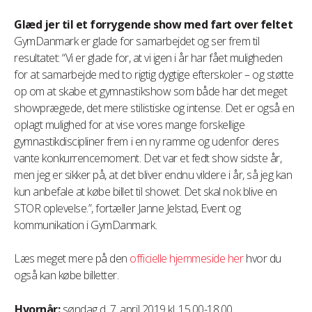
Glæd jer til et forrygende show med fart over feltet
GymDanmark er glade for samarbejdet og ser frem til
resultatet: “Vi er glade for, at vi igen i år har fået muligheden
for at samarbejde med to rigtig dygtige efterskoler – og støtte
op om at skabe et gymnastikshow som både har det meget
showprægede, det mere stilistiske og intense. Det er også en
oplagt mulighed for at vise vores mange forskellige
gymnastikdiscipliner frem i en ny ramme og udenfor deres
vante konkurrencemoment. Det var et fedt show sidste år,
men jeg er sikker på, at det bliver endnu vildere i år, så jeg kan
kun anbefale at købe billet til showet. Det skal nok blive en
STOR oplevelse.”, fortæller Janne Jelstad, Event og
kommunikation i GymDanmark.
Læs meget mere på den
officielle hjemmeside her
hvor du
også kan købe billetter.
Hvornår:
søndag d. 7. april 2019 kl. 15.00-18.00