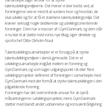
samarbejde tager ansvar for at styrke
talentudviklingsmiljøerne. Det mener vi sker bedst ved, at
foreningerne selv er med til at vurdere hvor og hvordan, de
skal udvikle sig for at få et stærkere talentudviklingsmiljø. Det
kræver selvsagt nogle dedikerede og udviklingsorienterede
foreninger. Dem har vi masser af i GymDanmark, og dem står
vi nu klar til at støtte med vores nye tiltag, siger direktør og
sportschef Ditte Okholm-Naut.
Talentudviklingssamarbejder er et forsøg på at styrke
talentudviklingsmiljøer i dansk gymnastik. Det er et
udviklingssamarbejde indgået mellem en forening og
GymDanmark, og som tager udgangspunkt i ét eller flere
udviklingsprojekter defineret af foreningen i samarbejde med
GymDanmark med det formål at styrke talentudviklingen i den
pågældende forening.
Foreningen har det overordnede ansvar for at opnå
målsætningerne i udviklingsprojektet, mens GymDanmark
støtter med blandt andet uddannelse og konsulentrådgivning.