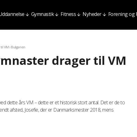
Uddannelse
Gymnastik
Fitness
Nyheder
Forening og
il VM i Bulgarien
ymnaster drager til VM
ed dette års VM – dette er et historisk stort antal. Det er de to
endt afsted, Josefie, der er Danmarksmester 2018, mens