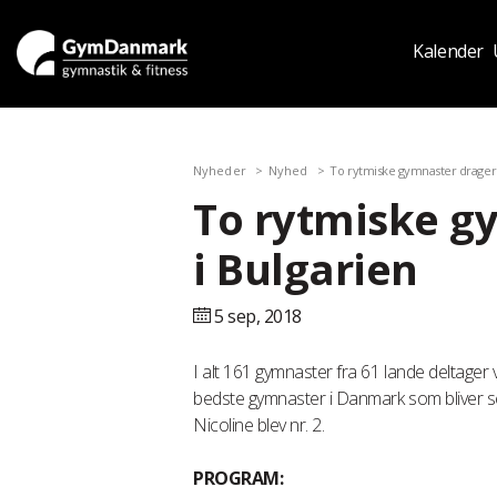
Kalender
Nyheder
Nyhed
To rytmiske gymnaster drager t
To rytmiske g
i Bulgarien
5 sep,
2018
I alt 161 gymnaster fra 61 lande deltager v
bedste gymnaster i Danmark som bliver s
Nicoline blev nr. 2.
PROGRAM: