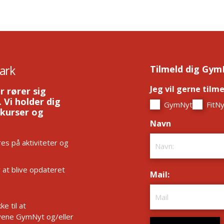
ark
Tilmeld dig Gym
Jeg vil gerne tilm
r rører sig
 Vi holder dig
GymNyt
FitNy
 kurser og
Navn
*
es på aktiviteter og
r at blive opdateret
Mail:
*
e til at
ene GymNyt og/eller