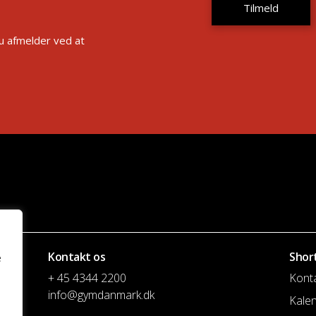
Du afmelder ved at
Kontakt os
Shor
e
+ 45 4344 2200
Kont
info@gymdanmark.dk
Kale