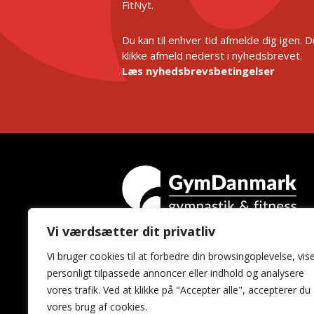
FitNyt.
Du kan til enhver tid afmelde dig igen. 
klikke afmeld nederst i nyhedsbrevet.
Læs nyhedsbrevsbetingelser
Vi værdsætter dit privatliv
GymDanmark
Vi bruger cookies til at forbedre din browsingoplevelse, vis
Idrættens Hus
personligt tilpassede annoncer eller indhold og analysere
Brøndby Stadion 20
vores trafik. Ved at klikke på "Accepter alle", accepterer du
2605 Brøndby
vores brug af cookies.