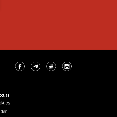
tcuts
akt os
nder