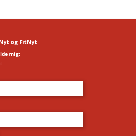
Nyt og FitNyt
elde mig:
*
t