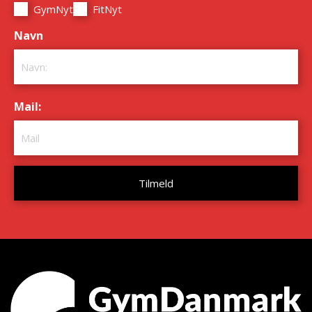
GymNyt
FitNyt
Navn
*
Mail:
*