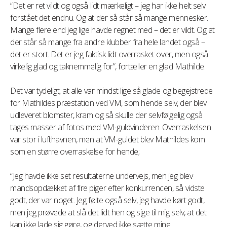
“Det er ret vildt og også lidt mærkeligt – jeg har ikke helt selv
forstået det endnu. Og at der så står så mange mennesker.
Mange flere end jeg lige havde regnet med – det er vildt. Og at
der står så mange fra andre klubber fra hele landet også –
det er stort. Det er jeg faktisk lidt overrasket over, men også
virkelig glad og taknemmelig for”, fortæller en glad Mathilde.
Det var tydeligt, at alle var mindst lige så glade og begejstrede
for Mathildes præstation ved VM, som hende selv, der blev
udleveret blomster, kram og så skulle der selvfølgelig også
tages masser af fotos med VM-guldvinderen. Overraskelsen
var stor i lufthavnen, men at VM-guldet blev Mathildes kom
som en større overraskelse for hende;
“Jeg havde ikke set resultaterne undervejs, men jeg blev
mandsopdækket af fire piger efter konkurrencen, så vidste
godt, der var noget. Jeg følte også selv, jeg havde kørt godt,
men jeg prøvede at slå det lidt hen og sige til mig selv, at det
kan ikke lade sig gøre, og derved ikke sætte mine