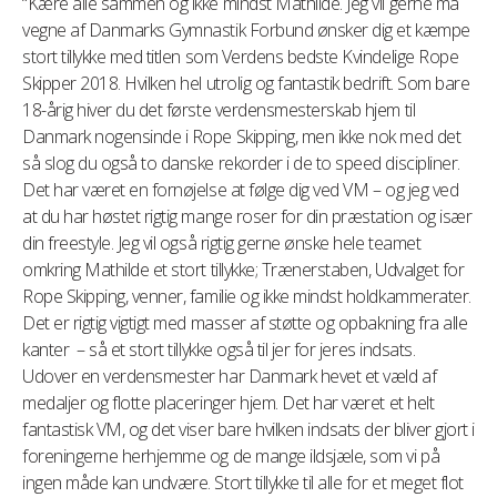
“Kære alle sammen og ikke mindst Mathilde. Jeg vil gerne må
vegne af Danmarks Gymnastik Forbund ønsker dig et kæmpe
stort tillykke med titlen som Verdens bedste Kvindelige Rope
Skipper 2018. Hvilken hel utrolig og fantastik bedrift. Som bare
18-årig hiver du det første verdensmesterskab hjem til
Danmark nogensinde i Rope Skipping, men ikke nok med det
så slog du også to danske rekorder i de to speed discipliner.
Det har været en fornøjelse at følge dig ved VM – og jeg ved
at du har høstet rigtig mange roser for din præstation og især
din freestyle. Jeg vil også rigtig gerne ønske hele teamet
omkring Mathilde et stort tillykke; Trænerstaben, Udvalget for
Rope Skipping, venner, familie og ikke mindst holdkammerater.
Det er rigtig vigtigt med masser af støtte og opbakning fra alle
kanter – så et stort tillykke også til jer for jeres indsats.
Udover en verdensmester har Danmark hevet et væld af
medaljer og flotte placeringer hjem. Det har været et helt
fantastisk VM, og det viser bare hvilken indsats der bliver gjort i
foreningerne herhjemme og de mange ildsjæle, som vi på
ingen måde kan undvære. Stort tillykke til alle for et meget flot