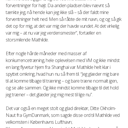
forventninger for højt. Da anden pladsen blev nævnt så
tænkte jeg, nå hende kan jeg ikke slå – så der faldt mine
forventninger helt ned. Men så råbte de mit navn, og og så gik
det op for mig, at det var mig der havde vundet. At det virkelig
var mig – at nu var jeg verdensmester”, fortæller en
storsmilende Mathilde.
Efter nogle hårde måneder med masser af
konkurrencetræning, hele oplevelsen med VM og ikke mindst
en lang flyvetur hjem fra Shanghai var Mathilde helt klar i
spyttet omkring, hvad hun nu så frem til. “Jeg glæder mig bare
til at komme tilbage til træning – og bare træne normalt igen,
og se alle sammen. Og ikke mindst komme tilbage til det hold
jeg træner – det glæder jeg mig mest til lige nu”.
Det var også en meget stolt og glad direktør, Ditte Okholm-
Naut fra GymDanmark, som sagde disse ord til Mathilde ved
velkomsten i Københavns Lufthavn;