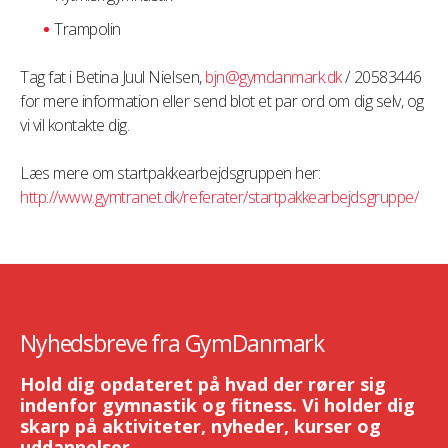
Trampolin
Tag fat i Betina Juul Nielsen,
bjn@gymdanmark.dk
/ 20583446
for mere information eller send blot et par ord om dig selv, og
vi vil kontakte dig.
Læs mere om startpakkearbejdsgruppen her:
http://www.gymtranet.dk/referater/startpakkearbejdsgruppe/
Nyhedsbreve fra GymDanmark
Hold dig opdateret på hvad der rører sig
indenfor gymnastik og fitness. Vi holder dig
skarp på aktiviteter, nyheder, kurser og
uddannelser.