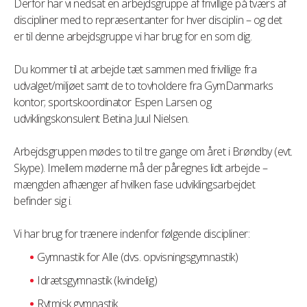
Derfor har vi nedsat en arbejdsgruppe af frivillige på tværs af
discipliner med to repræsentanter for hver disciplin – og det
er til denne arbejdsgruppe vi har brug for en som dig.
Du kommer til at arbejde tæt sammen med frivillige fra
udvalget/miljøet samt de to tovholdere fra GymDanmarks
kontor; sportskoordinator Espen Larsen og
udviklingskonsulent Betina Juul Nielsen.
Arbejdsgruppen mødes to til tre gange om året i Brøndby (evt.
Skype). Imellem møderne må der påregnes lidt arbejde –
mængden afhænger af hvilken fase udviklingsarbejdet
befinder sig i.
Vi har brug for trænere indenfor følgende discipliner:
Gymnastik for Alle (dvs. opvisningsgymnastik)
Idrætsgymnastik (kvindelig)
Rytmisk gymnastik