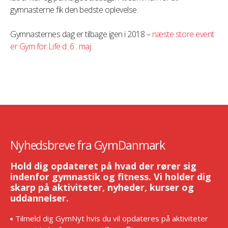
gymnasterne fik den bedste oplevelse.
Gymnasternes dag er tilbage igen i 2018 –
næste store event
er Gym for Life d. 6 . maj
Nyhedsbreve fra GymDanmark
Hold dig opdateret på hvad der rører sig
indenfor gymnastik og fitness. Vi holder dig
skarp på aktiviteter, nyheder, kurser og
uddannelser.
Tilmeld dig GymNyt hvis du vil opdateres på aktiviteter