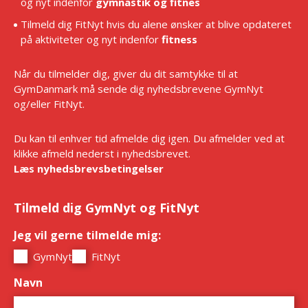
og nyt indenfor
gymnastik og fitnes
Tilmeld dig FitNyt hvis du alene ønsker at blive opdateret
på aktiviteter og nyt indenfor
fitness
Når du tilmelder dig, giver du dit samtykke til at
GymDanmark må sende dig nyhedsbrevene GymNyt
og/eller FitNyt.
Du kan til enhver tid afmelde dig igen. Du afmelder ved at
klikke afmeld nederst i nyhedsbrevet.
Læs nyhedsbrevsbetingelser
Tilmeld dig GymNyt og FitNyt
Jeg vil gerne tilmelde mig:
*
GymNyt
FitNyt
Navn
*