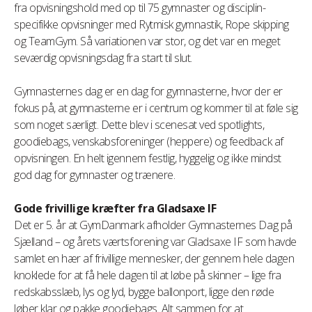
fra opvisningshold med op til 75 gymnaster og disciplin-
specifikke opvisninger med Rytmisk gymnastik, Rope skipping
og TeamGym. Så variationen var stor, og det var en meget
seværdig opvisningsdag fra start til slut.
Gymnasternes dag er en dag for gymnasterne, hvor der er
fokus på, at gymnasterne er i centrum og kommer til at føle sig
som noget særligt. Dette blev i scenesat ved spotlights,
goodiebags, venskabsforeninger (heppere) og feedback af
opvisningen. En helt igennem festlig, hyggelig og ikke mindst
god dag for gymnaster og trænere.
Gode frivillige kræfter fra Gladsaxe IF
Det er 5. år at GymDanmark afholder Gymnasternes Dag på
Sjælland – og årets værtsforening var Gladsaxe IF som havde
samlet en hær af frivillige mennesker, der gennem hele dagen
knoklede for at få hele dagen til at løbe på skinner – lige fra
redskabsslæb, lys og lyd, bygge ballonport, ligge den røde
løber klar og pakke goodiebags. Alt sammen for at