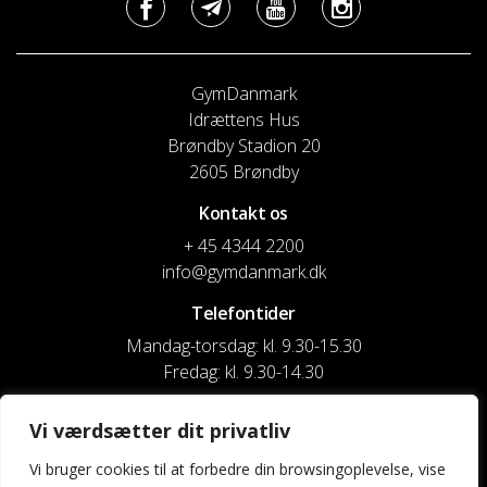
GymDanmark
Idrættens Hus
Brøndby Stadion 20
2605 Brøndby
Kontakt os
+ 45 4344 2200
info@gymdanmark.dk
Telefontider
Mandag-torsdag: kl. 9.30-15.30
Fredag: kl. 9.30-14.30
CVR nr. 20916818
Vi værdsætter dit privatliv
Reg. & Kontonr.: 4180 3119119022
Vi bruger cookies til at forbedre din browsingoplevelse, vise