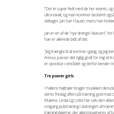
”Det er super fedt med de her events, og i
ultra lokalt, og man kommer bestemt også 
deltager, Jan Van Hauen, mens han holder 
Jan er en af de ”nye drenge i klassen”, fo
han er allerede bidt af det.
”Jeg trængte til at komme i gang, og jeg k
Anisse, passer det rigtig godt for mig at 
er opvokse i området og derfor kender ma
Tre power girls
I hallens højttaler brager musikken derud
deres fredag aften på træning, god mad og 
Malene, Linda og Lotte har selv den vildes
omgang pulstræning i slutningen af træni
træningsløjerne, der akkompagneres af ty