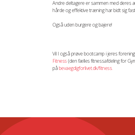
Andre deltagere er sammen med deres ægte
hårde og effektive træning har bidt sig fas
Også uden burgere og bajere!
Vil I også prøve bootcamp i jeres forening
Fitness
(den fælles fitnessafdeling for G
på
bevaegdigforlivet.dk/fitness.