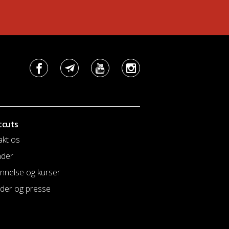
tcuts
akt os
nder
nnelse og kurser
der og presse