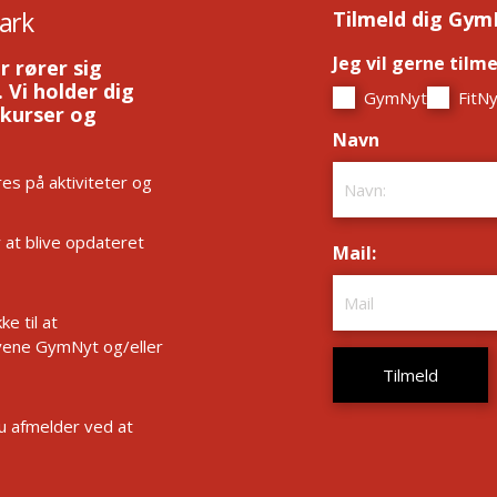
ark
Tilmeld dig Gym
Jeg vil gerne tilm
r rører sig
 Vi holder dig
GymNyt
FitNy
 kurser og
Navn
*
es på aktiviteter og
r at blive opdateret
Mail:
*
e til at
ene GymNyt og/eller
Du afmelder ved at