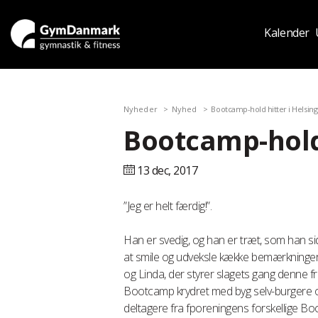
Kalender
Nyheder
Nyhed
Bootcamp-hold hitter i Helsin
Bootcamp-hold 
13 dec,
2017
”Jeg er helt færdig!”.
Han er svedig, og han er træt, som han sid
at smile og udveksle kække bemærkninger
og Linda, der styrer slagets gang denne f
Bootcamp krydret med byg selv-burgere o
deltagere fra fporeningens forskellige B