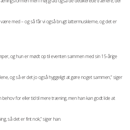
træningsformen men i høj grad også de dedikerede trænere, der
an være med – og så får vi også brugt lattermusklerne, og det er
er, og hun er mødt op til eventen sammen med sin 15-årige
lene, og så er det jo også hyggeligt at gøre noget sammen,” siger
 behov for eller tid til mere træning, men han kan godt lide at
ng, så det er fint nok,” siger han.