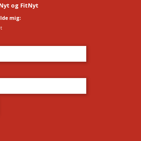
Nyt og FitNyt
elde mig:
*
t