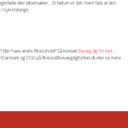
fælle eller løbemakker… Et faktum er det i hvert fald, at den
t i GymHelsinge.
? Eller have andre fitnesshold? Så kontakt
Bevæg dig for livet –
ymDanmark og DGI) på fitness@bevaegdigforlivet.dk eller se mere