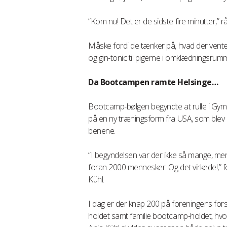
”Kom nu! Det er de sidste fire minutter,” r
Måske fordi de tænker på, hvad der venter
og gin-tonic til pigerne i omklædningsru
Da Bootcampen ramte Helsinge…
Bootcamp-bølgen begyndte at rulle i GymHe
på en ny træningsform fra USA, som blev kal
benene.
”I begyndelsen var der ikke så mange, men 
foran 2000 mennesker. Og det virkede!,”
Kühl.
I dag er der knap 200 på foreningens for
holdet samt familie bootcamp-holdet, hvo