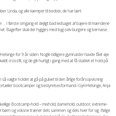
åber Linda, og alle kæmper til bedste, de har lært.
…. I første omgang et dejligt bad ledsaget af bajere til mændene
mmet. Bagefter skal der hygges med byg-selv burgere og bernaise…
lsinge for 9 år siden. Nogle tidligere gymnaster havde fået øje
dt crossfit, og de gik hurtigt i gang med at få stablet et hold på
så valgte holdet at gå på gulvet til den årlige forårsopvisning
 fortæller bootcamper og bestyrelsesformand i GymHelsinge, Anja
skellige Bootcamp-hold – mixhold, damehold, outdoor, extreme-
r børn og voksne træner dels sammen og dels hver for sig. Ifølge