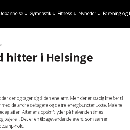
Uddannelse
Gymnastik
Fitness
Nyheder
Forening og
ge
hitter i Helsinge
der der og tager sig til den ene arm. Men der er stadig kræfter til
 med de andre deltagere og de tre energibundter Lotte, Malene
redag aften. Aftenens opskrift lyder på halvanden times
g bajere… Det er en tilbagevendende event, som samler
ootcamp-hold.