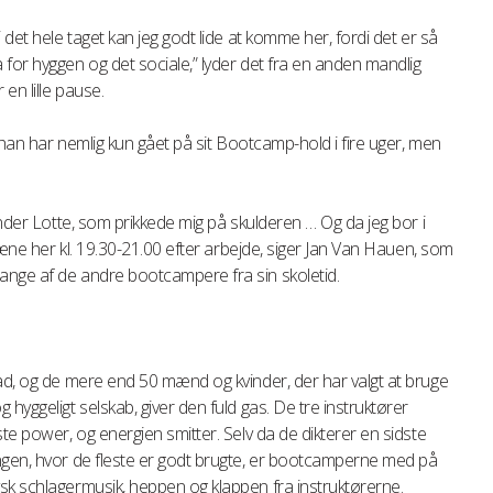
 det hele taget kan jeg godt lide at komme her, fordi det er så
for hyggen og det sociale,” lyder det fra en anden mandlig
en lille pause.
r han har nemlig kun gået på sit Bootcamp-hold i fire uger, men
ender Lotte, som prikkede mig på skulderen … Og da jeg bor i
træne her kl. 19.30-21.00 efter arbejde, siger Jan Van Hauen, som
nge af de andre bootcampere fra sin skoletid.
ad, og de mere end 50 mænd og kvinder, der har valgt at bruge
hyggeligt selskab, giver den fuld gas. De tre instruktører
te power, og energien smitter. Selv da de dikterer en sidste
ngen, hvor de fleste er godt brugte, er bootcamperne med på
sk schlagermusik, heppen og klappen fra instruktørerne.