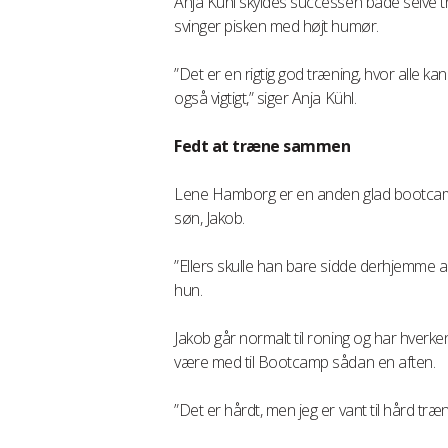
Anja Kühl skyldes successen både selve 
svinger pisken med højt humør.
”Det er en rigtig god træning, hvor alle k
også vigtigt,” siger Anja Kühl.
Fedt at træne sammen
Lene Hamborg er en anden glad bootcamp
søn, Jakob.
”Ellers skulle han bare sidde derhjemme a
hun.
Jakob går normalt til roning og har hverken
være med til Bootcamp sådan en aften.
”Det er hårdt, men jeg er vant til hård træni