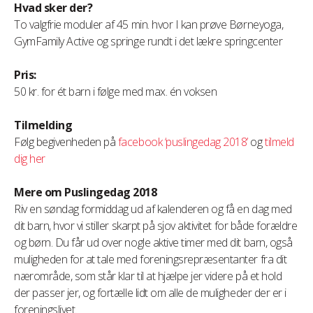
Hvad sker der?
To valgfrie moduler af 45 min. hvor I kan prøve Børneyoga,
GymFamily Active og springe rundt i det lækre springcenter
Pris:
50 kr. for ét barn i følge med max. én voksen
Tilmelding
Følg begivenheden på
facebook ‘puslingedag 2018’
og
tilmeld
dig her
Mere om Puslingedag 2018
Riv en søndag formiddag ud af kalenderen og få en dag med
dit barn, hvor vi stiller skarpt på sjov aktivitet for både forældre
og børn. Du får ud over nogle aktive timer med dit barn, også
muligheden for at tale med foreningsrepræsentanter fra dit
nærområde, som står klar til at hjælpe jer videre på et hold
der passer jer, og fortælle lidt om alle de muligheder der er i
foreningslivet.