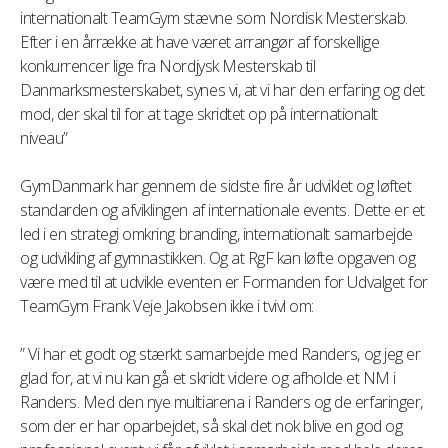
internationalt TeamGym stævne som Nordisk Mesterskab.
Efter i en årrække at have været arrangør af forskellige
konkurrencer lige fra Nordjysk Mesterskab til
Danmarksmesterskabet, synes vi, at vi har den erfaring og det
mod, der skal til for at tage skridtet op på internationalt
niveau”
GymDanmark har gennem de sidste fire år udviklet og løftet
standarden og afviklingen af internationale events. Dette er et
led i en strategi omkring branding, internationalt samarbejde
og udvikling af gymnastikken. Og at RgF kan løfte opgaven og
være med til at udvikle eventen er Formanden for Udvalget for
TeamGym Frank Veje Jakobsen ikke i tvivl om:
” Vi har et godt og stærkt samarbejde med Randers, og jeg er
glad for, at vi nu kan gå et skridt videre og afholde et NM i
Randers. Med den nye multiarena i Randers og de erfaringer,
som der er har oparbejdet, så skal det nok blive en god og