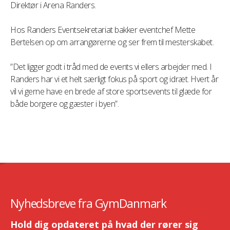
Direktør i Arena Randers.
Hos Randers Eventsekretariat bakker eventchef Mette
Bertelsen op om arrangørerne og ser frem til mesterskabet.
”Det ligger godt i tråd med de events vi ellers arbejder med. I
Randers har vi et helt særligt fokus på sport og idræt. Hvert år
vil vi gerne have en brede af store sportsevents til glæde for
både borgere og gæster i byen”.
Nyhedsbreve fra GymDanmark
Hold dig opdateret på hvad der rører sig