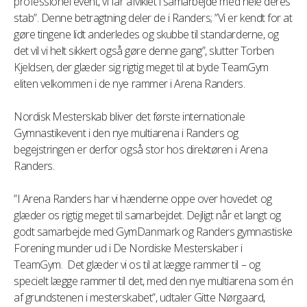
professionel event, vi får afviklet i samarbejde med hele deres
stab”. Denne betragtning deler de i Randers; ”Vi er kendt for at
gøre tingene lidt anderledes og skubbe til standarderne, og
det vil vi helt sikkert også gøre denne gang”, slutter Torben
Kjeldsen, der glæder sig rigtig meget til at byde TeamGym
eliten velkommen i de nye rammer i Arena Randers.
Nordisk Mesterskab bliver det første internationale
Gymnastikevent i den nye multiarena i Randers og
begejstringen er derfor også stor hos direktøren i Arena
Randers.
”I Arena Randers har vi hænderne oppe over hovedet og
glæder os rigtig meget til samarbejdet. Dejligt når et langt og
godt samarbejde med GymDanmark og Randers gymnastiske
Forening munder ud i De Nordiske Mesterskaber i
TeamGym. Det glæder vi os til at lægge rammer til – og
specielt lægge rammer til det, med den nye multiarena som én
af grundstenen i mesterskabet”, udtaler Gitte Nørgaard,