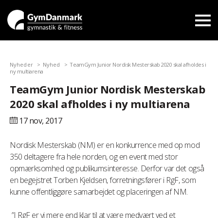
Nyheder
Nyhed
TeamGym Junior Nordisk Mesterskab 2020 skal afholdes i
ny multiarena
TeamGym Junior Nordisk Mesterskab
2020 skal afholdes i ny multiarena
17 nov,
2017
Nordisk Mesterskab (NM) er en konkurrence med op mod
350 deltagere fra hele norden, og en event med stor
opmærksomhed og publikumsinteresse. Derfor var det også
en begejstret Torben Kjeldsen, forretningsfører i RgF, som
kunne offentliggøre samarbejdet og placeringen af NM.
”I RgF er vi mere end klar til at være medvært ved et