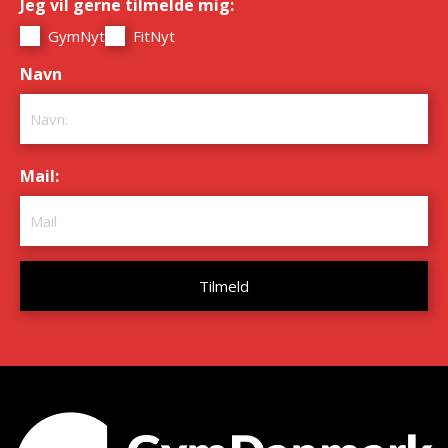
Jeg vil gerne tilmelde mig:
*
GymNyt
FitNyt
Navn
*
Mail:
*